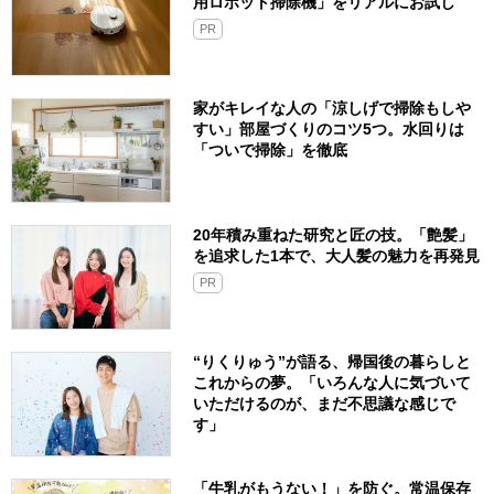
用ロボット掃除機」をリアルにお試し
PR
家がキレイな人の「涼しげで掃除もしや
すい」部屋づくりのコツ5つ。水回りは
「ついで掃除」を徹底
20年積み重ねた研究と匠の技。「艶髪」
を追求した1本で、大人髪の魅力を再発見
PR
“りくりゅう”が語る、帰国後の暮らしと
これからの夢。「いろんな人に気づいて
いただけるのが、まだ不思議な感じで
す」
「牛乳がもうない！」を防ぐ。常温保存