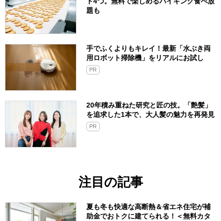
ト4つ。無料で楽しめるバイキング食べ放
題も
手でふくよりもキレイ！最新「水ぶき両
用ロボット掃除機」をリアルにお試し
PR
20年積み重ねた研究と匠の技。「艶髪」
を追求した1本で、大人髪の魅力を再発見
PR
注目の記事
夏も冬も快適な高断熱＆省エネ住宅が補
助金でおトクに建てられる！＜無料カタ