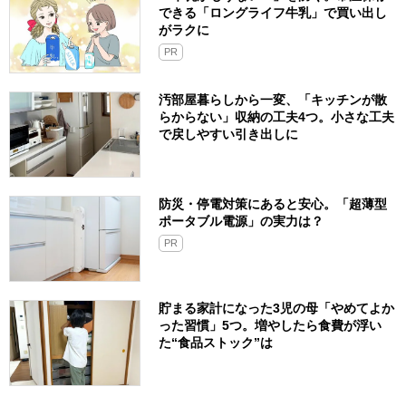
できる「ロングライフ牛乳」で買い出し
がラクに
PR
汚部屋暮らしから一変、「キッチンが散
らからない」収納の工夫4つ。小さな工夫
で戻しやすい引き出しに
防災・停電対策にあると安心。「超薄型
ポータブル電源」の実力は？​
PR
貯まる家計になった3児の母「やめてよか
った習慣」5つ。増やしたら食費が浮い
た“食品ストック”は