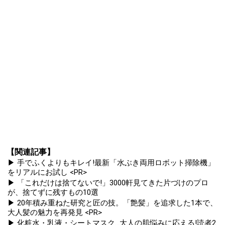
【関連記事】
▶ 手でふくよりもキレイ!最新「水ぶき両用ロボット掃除機」
をリアルにお試し <PR>
▶ 「これだけは捨てないで!」3000軒見てきた片づけのプロ
が、捨てずに残すもの10選
▶ 20年積み重ねた研究と匠の技。「艶髪」を追求した1本で、
大人髪の魅力を再発見 <PR>
▶ 化粧水・乳液・シートマスク...大人の肌悩みに応える!読者2