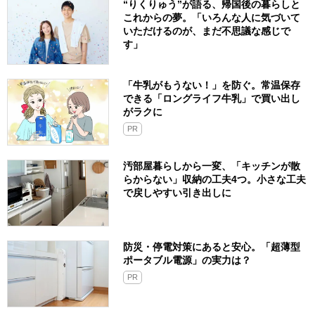
“りくりゅう”が語る、帰国後の暮らしと
これからの夢。「いろんな人に気づいて
いただけるのが、まだ不思議な感じで
す」
「牛乳がもうない！」を防ぐ。常温保存
できる「ロングライフ牛乳」で買い出し
がラクに
PR
汚部屋暮らしから一変、「キッチンが散
らからない」収納の工夫4つ。小さな工夫
で戻しやすい引き出しに
防災・停電対策にあると安心。「超薄型
ポータブル電源」の実力は？​
PR