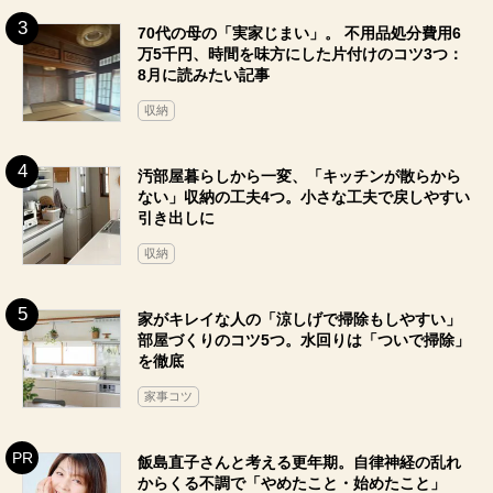
70代の母の「実家じまい」。 不用品処分費用6
万5千円、時間を味方にした片付けのコツ3つ：
8月に読みたい記事
収納
汚部屋暮らしから一変、「キッチンが散らから
ない」収納の工夫4つ。小さな工夫で戻しやすい
引き出しに
収納
家がキレイな人の「涼しげで掃除もしやすい」
部屋づくりのコツ5つ。水回りは「ついで掃除」
を徹底
家事コツ
飯島直子さんと考える更年期。自律神経の乱れ
からくる不調で「やめたこと・始めたこと」