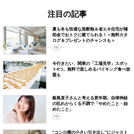
注目の記事
夏も冬も快適な高断熱＆省エネ住宅が補
助金でおトクに建てられる！＜無料カタ
ログ＆プレゼントのチャンスも＞
PR
今行きたい、関東の「工場見学」スポッ
ト4つ。無料で楽しめるバイキング食べ放
題も
飯島直子さんと考える更年期。自律神経
の乱れからくる不調で「やめたこと・始
めたこと」
PR
“コンロ横の小さい引き出し”にジャスト