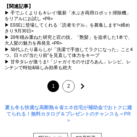
【関連記事】
▶ 手でふくよりもキレイ!最新「水ぶき両用ロボット掃除機」
をリアルにお試し <PR>
▶ ESSEに登場してくれる「読者モデル」を募集します!<締め
きり:9月30日>
▶ 20年積み重ねた研究と匠の技。「艶髪」を追求した1本で、
大人髪の魅力を再発見 <PR>
▶ 50代ふたり暮らしが「洗濯で手放してラクになった」こと4
つ。日々の“当たり前”を見直して体力をキープ
▶ 甘辛タレが激うま!「ジャガイモのそぼろあん」レシピ。レ
ンチンで時短&味しみ効果も絶大
1
2
夏も冬も快適な高断熱＆省エネ住宅が補助金でおトクに建
てられる！無料カタログ＆プレゼントのチャンスも＜PR
＞