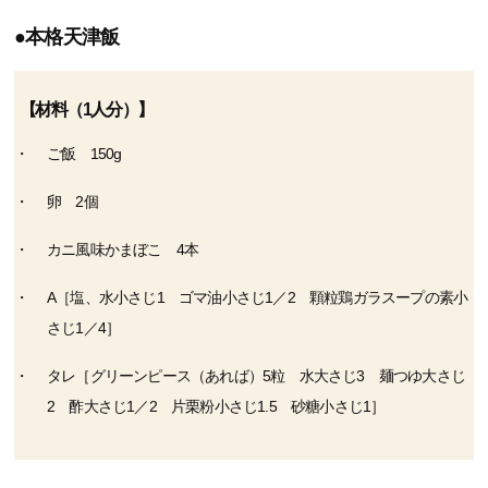
●本格天津飯
【材料（1人分）】
ご飯 150g
卵 2個
カニ風味かまぼこ 4本
A［塩、水小さじ1 ゴマ油小さじ1／2 顆粒鶏ガラスープの素小
さじ1／4］
タレ［グリーンピース（あれば）5粒 水大さじ3 麺つゆ大さじ
2 酢大さじ1／2 片栗粉小さじ1.5 砂糖小さじ1］