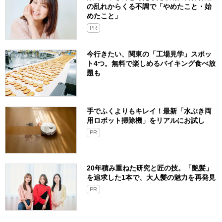
の乱れからくる不調で「やめたこと・始
めたこと」
PR
今行きたい、関東の「工場見学」スポッ
ト4つ。無料で楽しめるバイキング食べ放
題も
手でふくよりもキレイ！最新「水ぶき両
用ロボット掃除機」をリアルにお試し
PR
20年積み重ねた研究と匠の技。「艶髪」
を追求した1本で、大人髪の魅力を再発見
PR