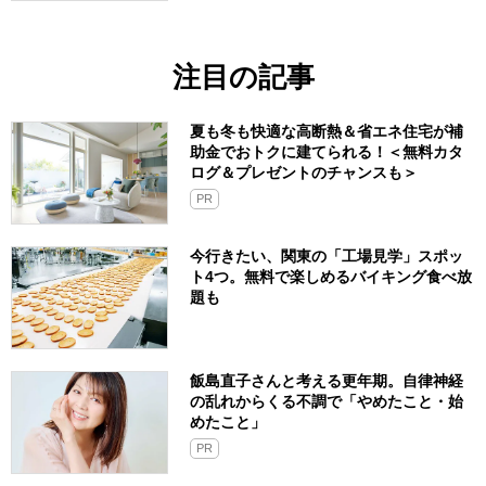
注目の記事
夏も冬も快適な高断熱＆省エネ住宅が補
助金でおトクに建てられる！＜無料カタ
ログ＆プレゼントのチャンスも＞
PR
今行きたい、関東の「工場見学」スポッ
ト4つ。無料で楽しめるバイキング食べ放
題も
飯島直子さんと考える更年期。自律神経
の乱れからくる不調で「やめたこと・始
めたこと」
PR