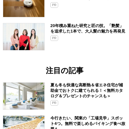
PR
20年積み重ねた研究と匠の技。「艶髪」
を追求した1本で、大人髪の魅力を再発見
PR
注目の記事
夏も冬も快適な高断熱＆省エネ住宅が補
助金でおトクに建てられる！＜無料カタ
ログ＆プレゼントのチャンスも＞
PR
今行きたい、関東の「工場見学」スポッ
ト4つ。無料で楽しめるバイキング食べ放