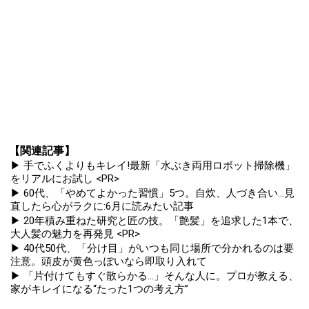
【関連記事】
▶ 手でふくよりもキレイ!最新「水ぶき両用ロボット掃除機」
をリアルにお試し <PR>
▶ 60代、「やめてよかった習慣」5つ。自炊、人づき合い...見
直したら心がラクに:6月に読みたい記事
▶ 20年積み重ねた研究と匠の技。「艶髪」を追求した1本で、
大人髪の魅力を再発見 <PR>
▶ 40代50代、「分け目」がいつも同じ場所で分かれるのは要
注意。頭皮が黄色っぽいなら即取り入れて
▶ 「片付けてもすぐ散らかる...」そんな人に。プロが教える、
家がキレイになる“たった1つの考え方”