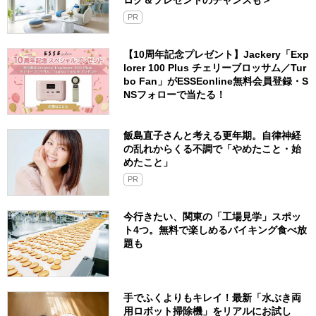
ログ＆プレゼントのチャンスも＞
PR
【10周年記念プレゼント】Jackery「Exp
lorer 100 Plus チェリーブロッサム／Tur
bo Fan」がESSEonline無料会員登録・S
NSフォローで当たる！
飯島直子さんと考える更年期。自律神経
の乱れからくる不調で「やめたこと・始
めたこと」
PR
今行きたい、関東の「工場見学」スポッ
ト4つ。無料で楽しめるバイキング食べ放
題も
手でふくよりもキレイ！最新「水ぶき両
用ロボット掃除機」をリアルにお試し