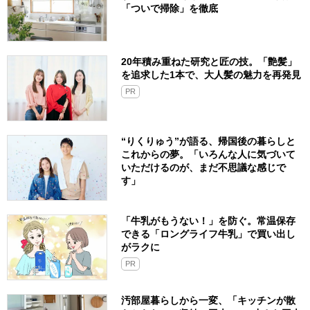
「ついで掃除」を徹底
20年積み重ねた研究と匠の技。「艶髪」
を追求した1本で、大人髪の魅力を再発見
PR
“りくりゅう”が語る、帰国後の暮らしと
これからの夢。「いろんな人に気づいて
いただけるのが、まだ不思議な感じで
す」
「牛乳がもうない！」を防ぐ。常温保存
できる「ロングライフ牛乳」で買い出し
がラクに
PR
汚部屋暮らしから一変、「キッチンが散