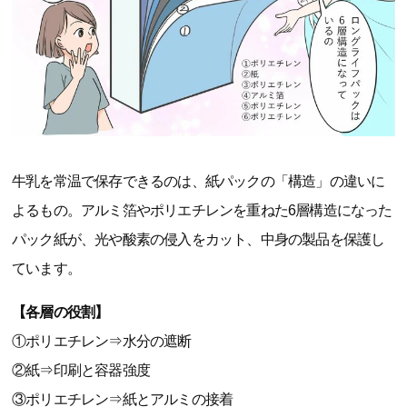
牛乳を常温で保存できるのは、紙パックの「構造」の違いに
よるもの。アルミ箔やポリエチレンを重ねた6層構造になった
パック紙が、光や酸素の侵入をカット、中身の製品を保護し
ています。
【各層の役割】
①ポリエチレン⇒水分の遮断
②紙⇒印刷と容器強度
③ポリエチレン⇒紙とアルミの接着