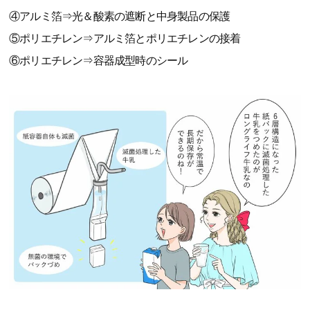
④アルミ箔⇒光＆酸素の遮断と中身製品の保護
⑤ポリエチレン⇒アルミ箔とポリエチレンの接着
⑥ポリエチレン⇒容器成型時のシール