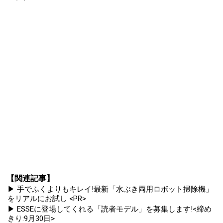
【関連記事】
▶ 手でふくよりもキレイ!最新「水ぶき両用ロボット掃除機」
をリアルにお試し <PR>
▶ ESSEに登場してくれる「読者モデル」を募集します!<締め
きり:9月30日>