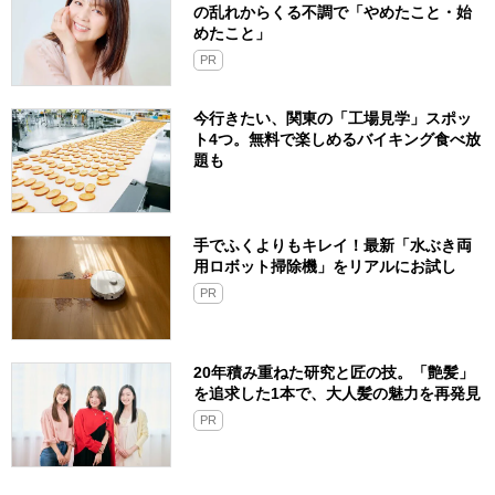
の乱れからくる不調で「やめたこと・始
めたこと」
PR
今行きたい、関東の「工場見学」スポッ
ト4つ。無料で楽しめるバイキング食べ放
題も
手でふくよりもキレイ！最新「水ぶき両
用ロボット掃除機」をリアルにお試し
PR
20年積み重ねた研究と匠の技。「艶髪」
を追求した1本で、大人髪の魅力を再発見
PR