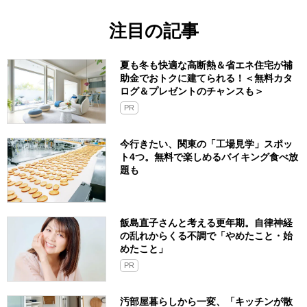
注目の記事
夏も冬も快適な高断熱＆省エネ住宅が補
助金でおトクに建てられる！＜無料カタ
ログ＆プレゼントのチャンスも＞
PR
今行きたい、関東の「工場見学」スポッ
ト4つ。無料で楽しめるバイキング食べ放
題も
飯島直子さんと考える更年期。自律神経
の乱れからくる不調で「やめたこと・始
めたこと」
PR
汚部屋暮らしから一変、「キッチンが散