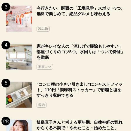
今行きたい、関西の「工場見学」スポット3つ。
無料で楽しめて、絶品グルメも味わえる
読み物
家がキレイな人の「涼しげで掃除もしやすい」
部屋づくりのコツ5つ。水回りは「ついで掃除」
を徹底
家事コツ
“コンロ横の小さい引き出し”にジャストフィッ
ト。110円「調味料ストッカー」で砂糖と塩を
すっきり収納できる
収納
飯島直子さんと考える更年期。自律神経の乱れ
からくる不調で「やめたこと・始めたこと」