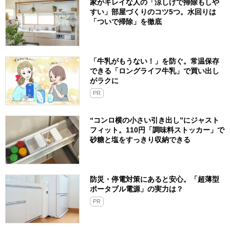
家がキレイな人の「涼しげで掃除もしや
すい」部屋づくりのコツ5つ。水回りは
「ついで掃除」を徹底
「牛乳がもうない！」を防ぐ。常温保存
できる「ロングライフ牛乳」で買い出し
がラクに
PR
“コンロ横の小さい引き出し”にジャスト
フィット。110円「調味料ストッカー」で
砂糖と塩をすっきり収納できる
防災・停電対策にあると安心。「超薄型
ポータブル電源」の実力は？​
PR