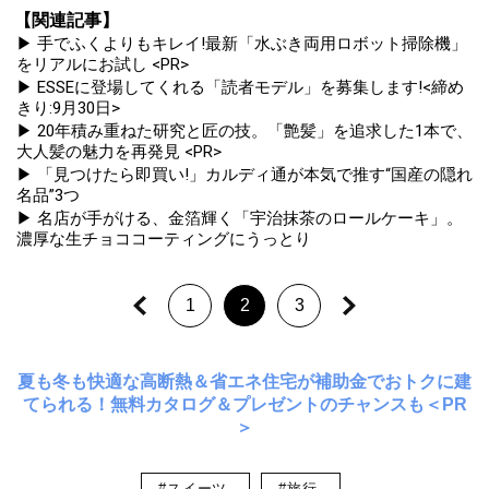
【関連記事】
▶ 手でふくよりもキレイ!最新「水ぶき両用ロボット掃除機」
をリアルにお試し <PR>
▶ ESSEに登場してくれる「読者モデル」を募集します!<締め
きり:9月30日>
▶ 20年積み重ねた研究と匠の技。「艶髪」を追求した1本で、
大人髪の魅力を再発見 <PR>
▶ 「見つけたら即買い!」カルディ通が本気で推す“国産の隠れ
名品”3つ
▶ 名店が手がける、金箔輝く「宇治抹茶のロールケーキ」。
濃厚な生チョココーティングにうっとり
1
2
3
夏も冬も快適な高断熱＆省エネ住宅が補助金でおトクに建
てられる！無料カタログ＆プレゼントのチャンスも＜PR
＞
#スイーツ
#旅行