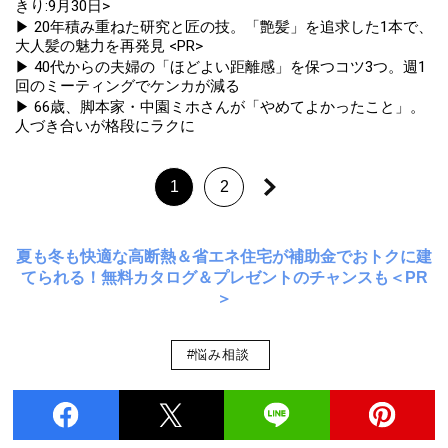
きり:9月30日>
▶ 20年積み重ねた研究と匠の技。「艶髪」を追求した1本で、
大人髪の魅力を再発見 <PR>
▶ 40代からの夫婦の「ほどよい距離感」を保つコツ3つ。週1
回のミーティングでケンカが減る
▶ 66歳、脚本家・中園ミホさんが「やめてよかったこと」。
人づき合いが格段にラクに
1
2
夏も冬も快適な高断熱＆省エネ住宅が補助金でおトクに建
てられる！無料カタログ＆プレゼントのチャンスも＜PR
＞
#悩み相談