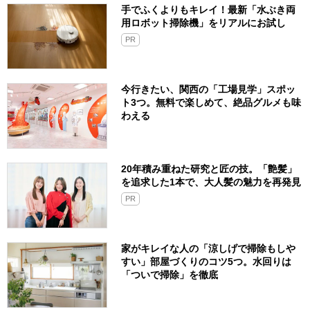
手でふくよりもキレイ！最新「水ぶき両
用ロボット掃除機」をリアルにお試し
PR
今行きたい、関西の「工場見学」スポッ
ト3つ。無料で楽しめて、絶品グルメも味
わえる
20年積み重ねた研究と匠の技。「艶髪」
を追求した1本で、大人髪の魅力を再発見
PR
家がキレイな人の「涼しげで掃除もしや
すい」部屋づくりのコツ5つ。水回りは
「ついで掃除」を徹底