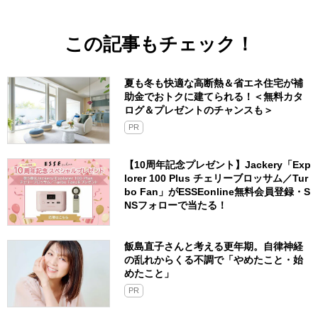
この記事もチェック！
夏も冬も快適な高断熱＆省エネ住宅が補
助金でおトクに建てられる！＜無料カタ
ログ＆プレゼントのチャンスも＞
PR
【10周年記念プレゼント】Jackery「Exp
lorer 100 Plus チェリーブロッサム／Tur
bo Fan」がESSEonline無料会員登録・S
NSフォローで当たる！
飯島直子さんと考える更年期。自律神経
の乱れからくる不調で「やめたこと・始
めたこと」
PR