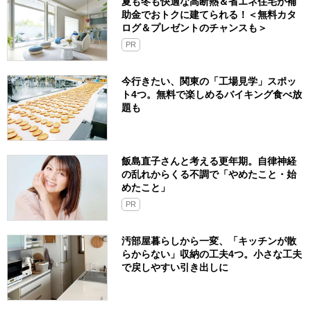
夏も冬も快適な高断熱＆省エネ住宅が補
助金でおトクに建てられる！＜無料カタ
ログ＆プレゼントのチャンスも＞
PR
今行きたい、関東の「工場見学」スポッ
ト4つ。無料で楽しめるバイキング食べ放
題も
飯島直子さんと考える更年期。自律神経
の乱れからくる不調で「やめたこと・始
めたこと」
PR
汚部屋暮らしから一変、「キッチンが散
らからない」収納の工夫4つ。小さな工夫
で戻しやすい引き出しに