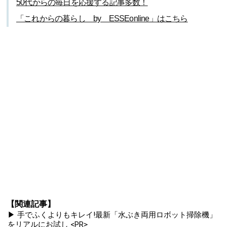
50代からの毎日を応援する記事多数！
「これからの暮らし by ESSEonline」はこちら
【関連記事】
▶ 手でふくよりもキレイ!最新「水ぶき両用ロボット掃除機」
をリアルにお試し <PR>