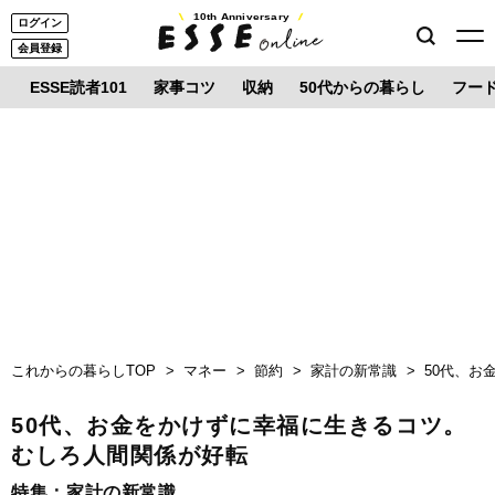
10th Anniversary
ログイン
会員登録
ESSE読者101
家事コツ
収納
50代からの暮らし
フー
これからの暮らしTOP
マネー
節約
家計の新常識
50代、お
50代、お金をかけずに幸福に生きるコツ。
むしろ人間関係が好転
特集：
家計の新常識