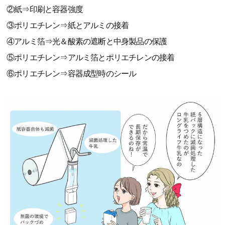
②紙⇒印刷と容器強度
③ポリエチレン⇒紙とアルミの接着
④アルミ箔⇒光＆酸素の遮断と中身製品の保護
⑤ポリエチレン⇒アルミ箔とポリエチレンの接着
⑥ポリエチレン⇒容器成型時のシール