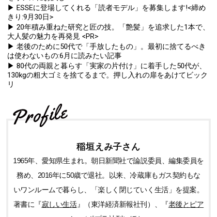
▶ ESSEに登場してくれる「読者モデル」を募集します!<締め
きり:9月30日>
▶ 20年積み重ねた研究と匠の技。「艶髪」を追求した1本で、
大人髪の魅力を再発見 <PR>
▶ 老後のために50代で「手放したもの」。最初に捨てるべき
は使わないもの:6月に読みたい記事
▶ 80代の両親と暮らす「実家の片付け」に着手した50代が、
130kgの粗大ゴミを捨てるまで。押し入れの扉をあけてビック
リ
稲垣えみ子さん
1965年、愛知県生まれ。朝日新聞社で論説委員、編集委員を
務め、2016年に50歳で退社。以来、冷蔵庫もガス契約もな
いワンルームで暮らし、「楽しく閉じていく生活」を提案。
著書に『
寂しい生活
』（東洋経済新報社刊）、『
老後とピア