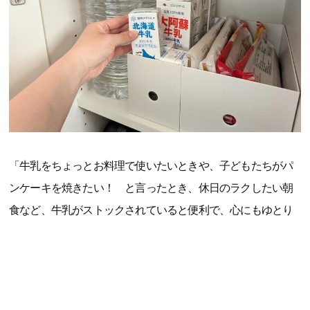
「牛乳をちょっとお料理で使いたいときや、子どもたちがパ
ンケーキを焼きたい！ と言ったとき、休日のラクしたい朝
食など、牛乳がストックされていると便利で、心にもゆとり
ができます。常温で保存期間も長いので、5人家族のわが家は
冷蔵庫を圧迫せずに保管できるのもうれしいポイント。防災
用の備えとしてもストックしておきたいです」（大森智美さ
ん、40代、整理収納アドバイザー・防災士、3児の母）