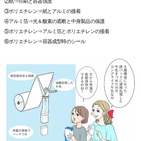
②紙⇒印刷と容器強度
③ポリエチレン⇒紙とアルミの接着
④アルミ箔⇒光＆酸素の遮断と中身製品の保護
⑤ポリエチレン⇒アルミ箔とポリエチレンの接着
⑥ポリエチレン⇒容器成型時のシール