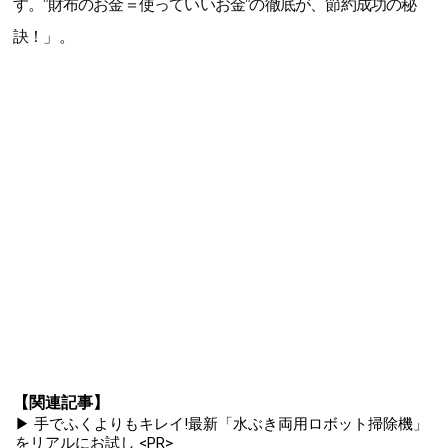
す。”財布のお金＝使っていいお金”の徹底が、節約成功の秘
訣！」。
【関連記事】
▶ 手でふくよりもキレイ!最新「水ぶき両用ロボット掃除機」
をリアルにお試し <PR>