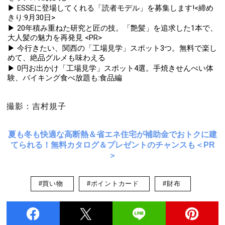
▶ ESSEに登場してくれる「読者モデル」を募集します!<締め
きり:9月30日>
▶ 20年積み重ねた研究と匠の技。「艶髪」を追求した1本で、
大人髪の魅力を再発見 <PR>
▶ 今行きたい、関西の「工場見学」スポット3つ。無料で楽し
めて、絶品グルメも味わえる
▶ 0円お出かけ「工場見学」スポット4選。手焼きせんべい体
験、バイキング食べ放題も:食品編
撮影：吉村規子
夏も冬も快適な高断熱＆省エネ住宅が補助金でおトクに建
てられる！無料カタログ＆プレゼントのチャンスも＜PR
＞
#買い物
#ポイントカード
#財布