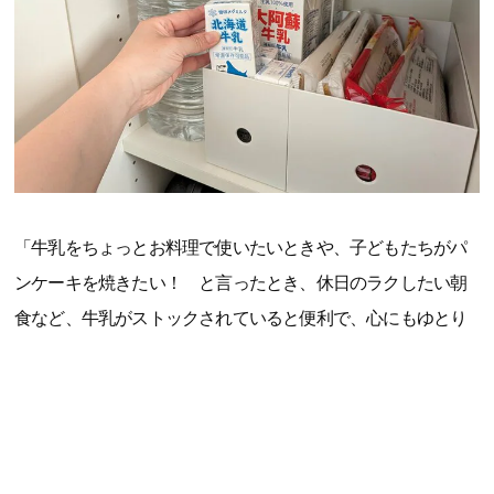
「牛乳をちょっとお料理で使いたいときや、子どもたちがパ
ンケーキを焼きたい！ と言ったとき、休日のラクしたい朝
食など、牛乳がストックされていると便利で、心にもゆとり
ができます。常温で保存期間も長いので、5人家族のわが家は
冷蔵庫を圧迫せずに保管できるのもうれしいポイント。防災
用の備えとしてもストックしておきたいです」（大森智美さ
ん、40代、整理収納アドバイザー・防災士、3児の母）