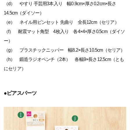
（d） やすり 手芸用3本入り 幅0.9cm×厚さ0.2cm×長さ
14.5cm（ダイソー）
（e） ネイル用ピンセット 先曲り 全長12cm（セリア）
（f） 耐震マット角型 4枚入り 各4×4×厚さ0.5cm（ダイソ
ー）
（g） プラスチックニッパー 幅8.2×長さ10.5cm（セリア）
（h） 鍛造ラジオペンチ（2本） 各幅9×長さ12.5cm（とも
にセリア）
●ピアスパーツ