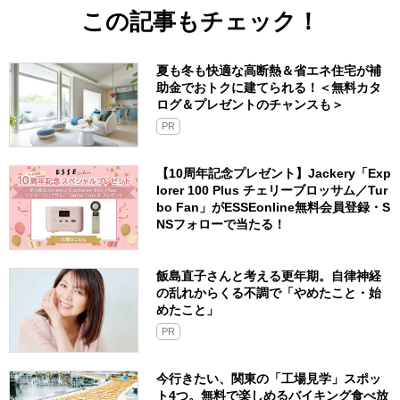
この記事もチェック！
夏も冬も快適な高断熱＆省エネ住宅が補
助金でおトクに建てられる！＜無料カタ
ログ＆プレゼントのチャンスも＞
PR
【10周年記念プレゼント】Jackery「Exp
lorer 100 Plus チェリーブロッサム／Tur
bo Fan」がESSEonline無料会員登録・S
NSフォローで当たる！
飯島直子さんと考える更年期。自律神経
の乱れからくる不調で「やめたこと・始
めたこと」
PR
今行きたい、関東の「工場見学」スポッ
ト4つ。無料で楽しめるバイキング食べ放