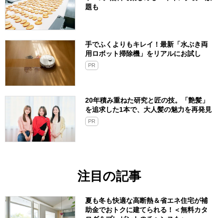
題も
手でふくよりもキレイ！最新「水ぶき両
用ロボット掃除機」をリアルにお試し
PR
20年積み重ねた研究と匠の技。「艶髪」
を追求した1本で、大人髪の魅力を再発見
PR
注目の記事
夏も冬も快適な高断熱＆省エネ住宅が補
助金でおトクに建てられる！＜無料カタ