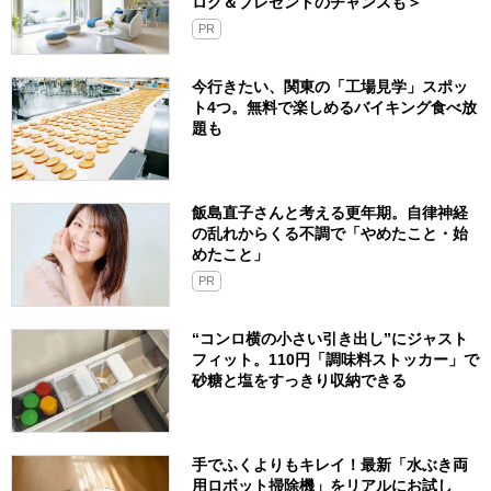
ログ＆プレゼントのチャンスも＞
PR
今行きたい、関東の「工場見学」スポッ
ト4つ。無料で楽しめるバイキング食べ放
題も
飯島直子さんと考える更年期。自律神経
の乱れからくる不調で「やめたこと・始
めたこと」
PR
“コンロ横の小さい引き出し”にジャスト
フィット。110円「調味料ストッカー」で
砂糖と塩をすっきり収納できる
手でふくよりもキレイ！最新「水ぶき両
用ロボット掃除機」をリアルにお試し