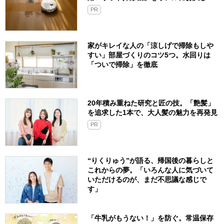
PR
家がキレイな人の「涼しげで掃除もしや
すい」部屋づくりのコツ5つ。水回りは
「ついで掃除」を徹底
20年積み重ねた研究と匠の技。「艶髪」
を追求した1本で、大人髪の魅力を再発見
PR
“りくりゅう”が語る、帰国後の暮らしと
これからの夢。「いろんな人に気づいて
いただけるのが、まだ不思議な感じで
す」
「牛乳がもうない！」を防ぐ。常温保存