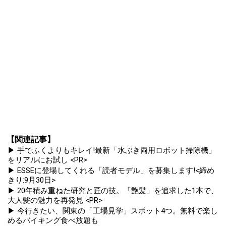
【関連記事】
▶ 手でふくよりもキレイ!最新「水ぶき両用ロボット掃除機」
をリアルにお試し <PR>
▶ ESSEに登場してくれる「読者モデル」を募集します!<締め
きり:9月30日>
▶ 20年積み重ねた研究と匠の技。「艶髪」を追求した1本で、
大人髪の魅力を再発見 <PR>
▶ 今行きたい、関東の「工場見学」スポット4つ。無料で楽し
めるバイキング食べ放題も