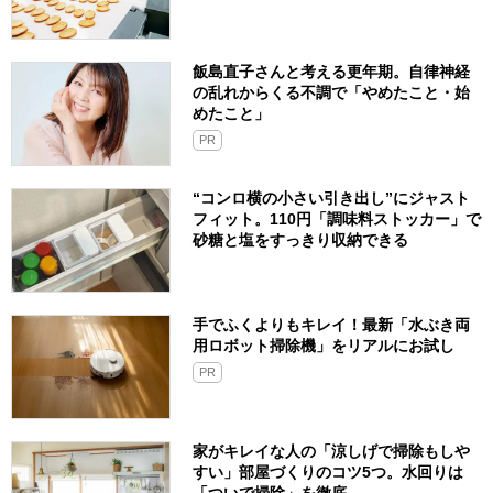
飯島直子さんと考える更年期。自律神経
の乱れからくる不調で「やめたこと・始
めたこと」
PR
“コンロ横の小さい引き出し”にジャスト
フィット。110円「調味料ストッカー」で
砂糖と塩をすっきり収納できる
手でふくよりもキレイ！最新「水ぶき両
用ロボット掃除機」をリアルにお試し
PR
家がキレイな人の「涼しげで掃除もしや
すい」部屋づくりのコツ5つ。水回りは