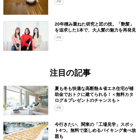
PR
20年積み重ねた研究と匠の技。「艶髪」
を追求した1本で、大人髪の魅力を再発見
PR
注目の記事
夏も冬も快適な高断熱＆省エネ住宅が補
助金でおトクに建てられる！＜無料カタ
ログ＆プレゼントのチャンスも＞
PR
今行きたい、関東の「工場見学」スポッ
ト4つ。無料で楽しめるバイキング食べ放
題も