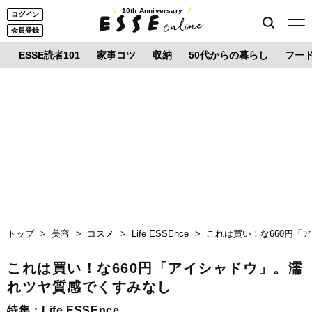
10th Anniversary
ログイン
会員登録
ESSE読者101
家事コツ
収納
50代からの暮らし
フー
トップ
美容
コスメ
Life ESSEnce
これは買い！な660円「
これは買い！な660円「アイシャドウ」。濡
れツヤ質感でくすみなし
特集：
Life ESSEnce