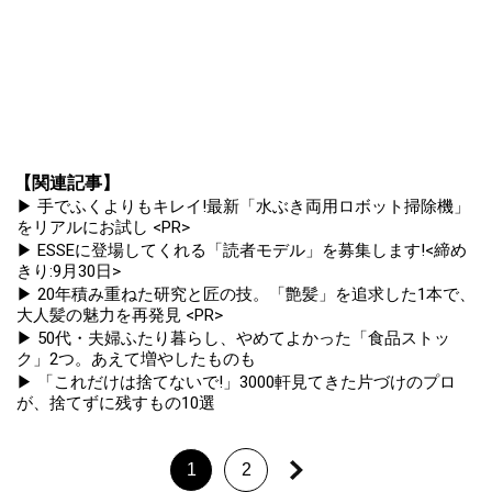
【関連記事】
▶ 手でふくよりもキレイ!最新「水ぶき両用ロボット掃除機」
をリアルにお試し <PR>
▶ ESSEに登場してくれる「読者モデル」を募集します!<締め
きり:9月30日>
▶ 20年積み重ねた研究と匠の技。「艶髪」を追求した1本で、
大人髪の魅力を再発見 <PR>
▶ 50代・夫婦ふたり暮らし、やめてよかった「食品ストッ
ク」2つ。あえて増やしたものも
▶ 「これだけは捨てないで!」3000軒見てきた片づけのプロ
が、捨てずに残すもの10選
1
2