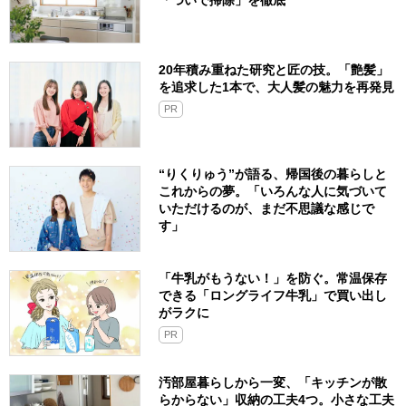
「ついで掃除」を徹底
20年積み重ねた研究と匠の技。「艶髪」
を追求した1本で、大人髪の魅力を再発見
PR
“りくりゅう”が語る、帰国後の暮らしと
これからの夢。「いろんな人に気づいて
いただけるのが、まだ不思議な感じで
す」
「牛乳がもうない！」を防ぐ。常温保存
できる「ロングライフ牛乳」で買い出し
がラクに
PR
汚部屋暮らしから一変、「キッチンが散
らからない」収納の工夫4つ。小さな工夫