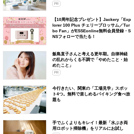
PR
【10周年記念プレゼント】Jackery「Exp
lorer 100 Plus チェリーブロッサム／Tur
bo Fan」がESSEonline無料会員登録・S
NSフォローで当たる！
飯島直子さんと考える更年期。自律神経
の乱れからくる不調で「やめたこと・始
めたこと」
PR
今行きたい、関東の「工場見学」スポッ
ト4つ。無料で楽しめるバイキング食べ放
題も
手でふくよりもキレイ！最新「水ぶき両
用ロボット掃除機」をリアルにお試し