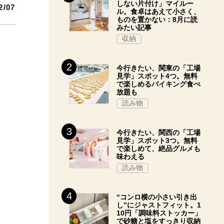
しない片付け」マイルー
2/07
ル。食卓はあえて小さく、
ものを置かない：8月に読
みたい記事
収納
今行きたい、関東の「工場
見学」スポット4つ。無料
で楽しめるバイキング食べ
放題も
読み物
今行きたい、関西の「工場
見学」スポット3つ。無料
で楽しめて、絶品グルメも
味わえる
読み物
“コンロ横の小さい引き出
し”にジャストフィット。1
10円「調味料ストッカー」
で砂糖と塩をすっきり収納