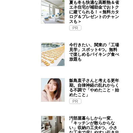
夏も冬も快適な高断熱＆省
エネ住宅が補助金でおトク
に建てられる！＜無料カタ
ログ＆プレゼントのチャン
スも＞
PR
今行きたい、関東の「工場
見学」スポット4つ。無料
で楽しめるバイキング食べ
放題も
飯島直子さんと考える更年
期。自律神経の乱れからく
る不調で「やめたこと・始
めたこと」
PR
汚部屋暮らしから一変、
「キッチンが散らからな
い」収納の工夫4つ。小さ
な工夫で戻しやすい引き出