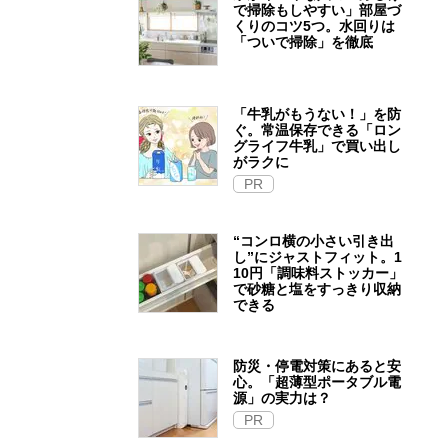
で掃除もしやすい」部屋づ
くりのコツ5つ。水回りは
「ついで掃除」を徹底
「牛乳がもうない！」を防
ぐ。常温保存できる「ロン
グライフ牛乳」で買い出し
がラクに
PR
“コンロ横の小さい引き出
し”にジャストフィット。1
10円「調味料ストッカー」
で砂糖と塩をすっきり収納
できる
防災・停電対策にあると安
心。「超薄型ポータブル電
源」の実力は？​
PR