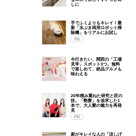
しに
手でふくよりもキレイ！最
新「水ぶき両用ロボット掃
除機」をリアルにお試し
PR
今行きたい、関西の「工場
見学」スポット3つ。無料
で楽しめて、絶品グルメも
味わえる
20年積み重ねた研究と匠の
技。「艶髪」を追求した1
本で、大人髪の魅力を再発
見
PR
家がキレイな人の「涼しげ