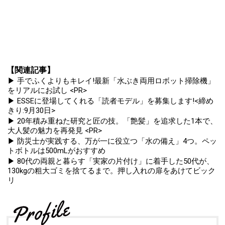
【関連記事】
▶ 手でふくよりもキレイ!最新「水ぶき両用ロボット掃除機」
をリアルにお試し <PR>
▶ ESSEに登場してくれる「読者モデル」を募集します!<締め
きり:9月30日>
▶ 20年積み重ねた研究と匠の技。「艶髪」を追求した1本で、
大人髪の魅力を再発見 <PR>
▶ 防災士が実践する、万が一に役立つ「水の備え」4つ。ペッ
トボトルは500mLがおすすめ
▶ 80代の両親と暮らす「実家の片付け」に着手した50代が、
130kgの粗大ゴミを捨てるまで。押し入れの扉をあけてビック
リ