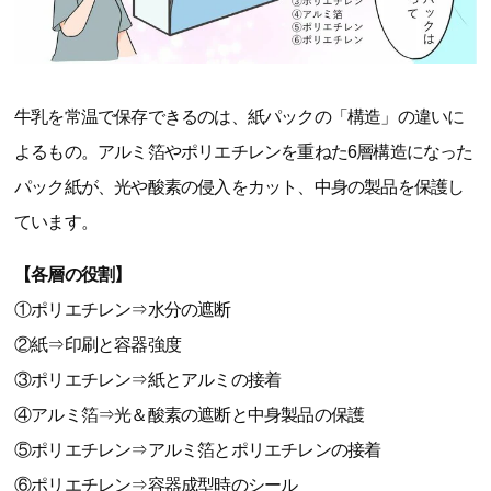
牛乳を常温で保存できるのは、紙パックの「構造」の違いに
よるもの。アルミ箔やポリエチレンを重ねた6層構造になった
パック紙が、光や酸素の侵入をカット、中身の製品を保護し
ています。
【各層の役割】
①ポリエチレン⇒水分の遮断
②紙⇒印刷と容器強度
③ポリエチレン⇒紙とアルミの接着
④アルミ箔⇒光＆酸素の遮断と中身製品の保護
⑤ポリエチレン⇒アルミ箔とポリエチレンの接着
⑥ポリエチレン⇒容器成型時のシール