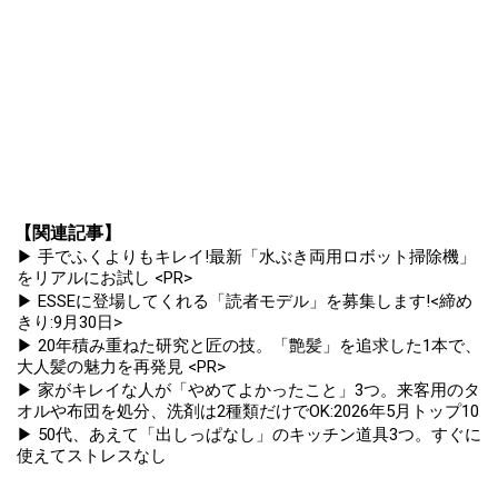
【関連記事】
▶ 手でふくよりもキレイ!最新「水ぶき両用ロボット掃除機」
をリアルにお試し <PR>
▶ ESSEに登場してくれる「読者モデル」を募集します!<締め
きり:9月30日>
▶ 20年積み重ねた研究と匠の技。「艶髪」を追求した1本で、
大人髪の魅力を再発見 <PR>
▶ 家がキレイな人が「やめてよかったこと」3つ。来客用のタ
オルや布団を処分、洗剤は2種類だけでOK:2026年5月トップ10
▶ 50代、あえて「出しっぱなし」のキッチン道具3つ。すぐに
使えてストレスなし