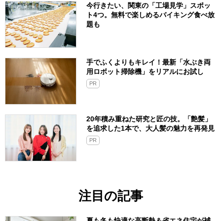
今行きたい、関東の「工場見学」スポッ
ト4つ。無料で楽しめるバイキング食べ放
題も
手でふくよりもキレイ！最新「水ぶき両
用ロボット掃除機」をリアルにお試し
PR
20年積み重ねた研究と匠の技。「艶髪」
を追求した1本で、大人髪の魅力を再発見
PR
注目の記事
夏も冬も快適な高断熱＆省エネ住宅が補