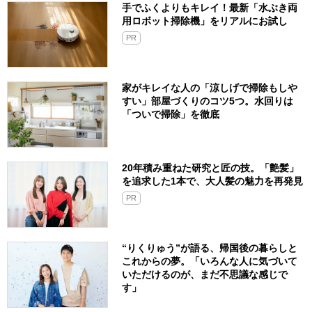
手でふくよりもキレイ！最新「水ぶき両
用ロボット掃除機」をリアルにお試し
PR
家がキレイな人の「涼しげで掃除もしや
すい」部屋づくりのコツ5つ。水回りは
「ついで掃除」を徹底
20年積み重ねた研究と匠の技。「艶髪」
を追求した1本で、大人髪の魅力を再発見
PR
“りくりゅう”が語る、帰国後の暮らしと
これからの夢。「いろんな人に気づいて
いただけるのが、まだ不思議な感じで
す」