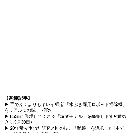
【関連記事】
▶ 手でふくよりもキレイ!最新「水ぶき両用ロボット掃除機」
をリアルにお試し <PR>
▶ ESSEに登場してくれる「読者モデル」を募集します!<締め
きり:9月30日>
▶ 20年積み重ねた研究と匠の技。「艶髪」を追求した1本で、