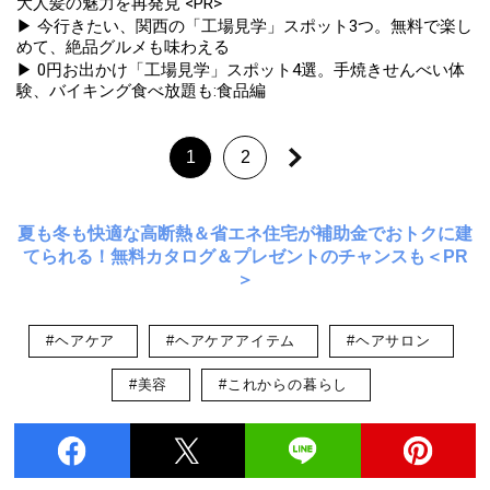
大人髪の魅力を再発見 <PR>
▶ 今行きたい、関西の「工場見学」スポット3つ。無料で楽し
めて、絶品グルメも味わえる
▶ 0円お出かけ「工場見学」スポット4選。手焼きせんべい体
験、バイキング食べ放題も:食品編
1
2
夏も冬も快適な高断熱＆省エネ住宅が補助金でおトクに建
てられる！無料カタログ＆プレゼントのチャンスも＜PR
＞
#ヘアケア
#ヘアケアアイテム
#ヘアサロン
#美容
#これからの暮らし