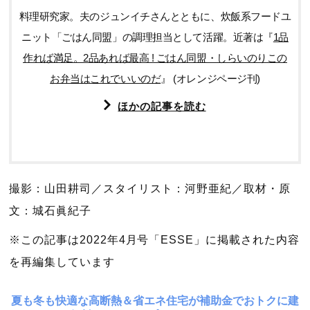
料理研究家。夫のジュンイチさんとともに、炊飯系フードユ
ニット「ごはん同盟」の調理担当として活躍。近著は『
1品
作れば満足。2品あれば最高 ! ごはん同盟・しらいのりこの
お弁当はこれでいいのだ
』 (オレンジページ刊)
ほかの記事を読む
撮影：山田耕司／スタイリスト：河野亜紀／取材・原
文：城石眞紀子
※この記事は2022年4月号「ESSE」に掲載された内容
を再編集しています
夏も冬も快適な高断熱＆省エネ住宅が補助金でおトクに建