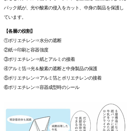
パック紙が、光や酸素の侵入をカット、中身の製品を保護し
ています。
【各層の役割】
①ポリエチレン⇒水分の遮断
②紙⇒印刷と容器強度
③ポリエチレン⇒紙とアルミの接着
④アルミ箔⇒光＆酸素の遮断と中身製品の保護
⑤ポリエチレン⇒アルミ箔とポリエチレンの接着
⑥ポリエチレン⇒容器成型時のシール