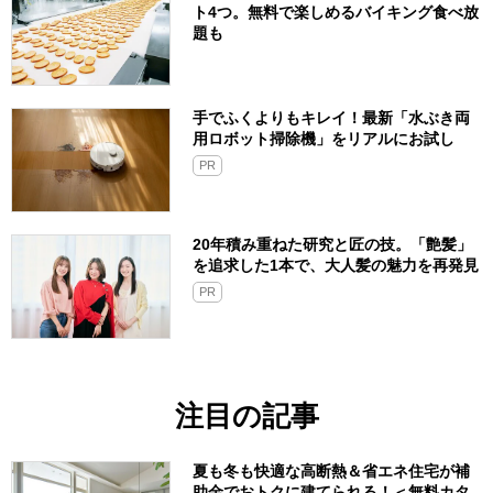
ト4つ。無料で楽しめるバイキング食べ放
題も
手でふくよりもキレイ！最新「水ぶき両
用ロボット掃除機」をリアルにお試し
PR
20年積み重ねた研究と匠の技。「艶髪」
を追求した1本で、大人髪の魅力を再発見
PR
注目の記事
夏も冬も快適な高断熱＆省エネ住宅が補
助金でおトクに建てられる！＜無料カタ