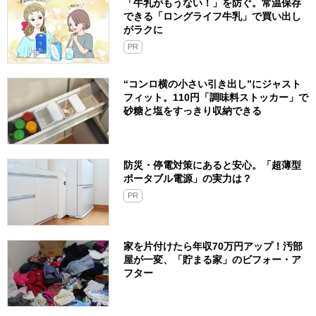
「牛乳がもうない！」を防ぐ。常温保存
できる「ロングライフ牛乳」で買い出し
がラクに
PR
“コンロ横の小さい引き出し”にジャスト
フィット。110円「調味料ストッカー」で
砂糖と塩をすっきり収納できる
防災・停電対策にあると安心。「超薄型
ポータブル電源」の実力は？​
PR
家を片付けたら年収70万円アップ！汚部
屋が一変、「貯まる家」のビフォー・ア
フター