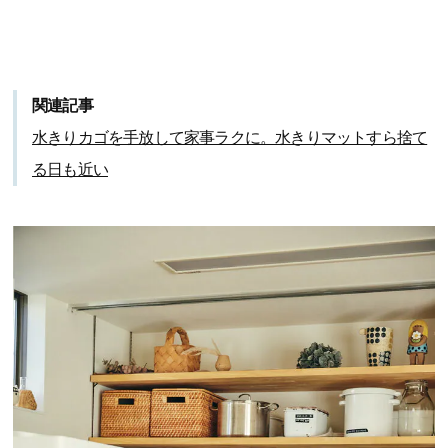
関連記事
水きりカゴを手放して家事ラクに。水きりマットすら捨て
る日も近い