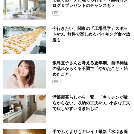
ログ＆プレゼントのチャンスも＞
PR
今行きたい、関東の「工場見学」スポッ
ト4つ。無料で楽しめるバイキング食べ放
題も
飯島直子さんと考える更年期。自律神経
の乱れからくる不調で「やめたこと・始
めたこと」
PR
汚部屋暮らしから一変、「キッチンが散
らからない」収納の工夫4つ。小さな工夫
で戻しやすい引き出しに
手でふくよりもキレイ！最新「水ぶき両