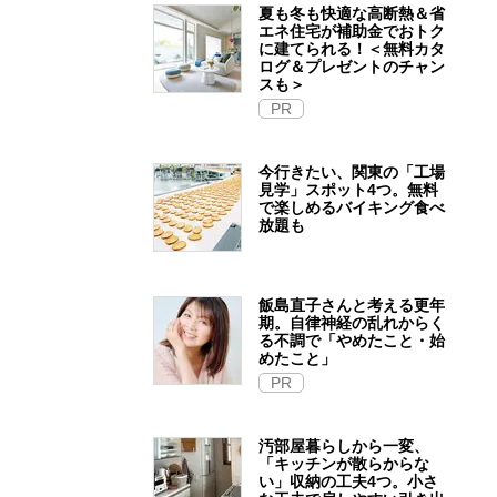
夏も冬も快適な高断熱＆省
エネ住宅が補助金でおトク
に建てられる！＜無料カタ
ログ＆プレゼントのチャン
スも＞
PR
今行きたい、関東の「工場
見学」スポット4つ。無料
で楽しめるバイキング食べ
放題も
飯島直子さんと考える更年
期。自律神経の乱れからく
る不調で「やめたこと・始
めたこと」
PR
汚部屋暮らしから一変、
「キッチンが散らからな
い」収納の工夫4つ。小さ