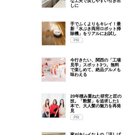
な工夫で戻しやすい引き出
しに
手でふくよりもキレイ！最
新「水ぶき両用ロボット掃
除機」をリアルにお試し
PR
今行きたい、関西の「工場
見学」スポット3つ。無料
で楽しめて、絶品グルメも
味わえる
20年積み重ねた研究と匠の
技。「艶髪」を追求した1
本で、大人髪の魅力を再発
見
PR
家がキレイな人の「涼しげ