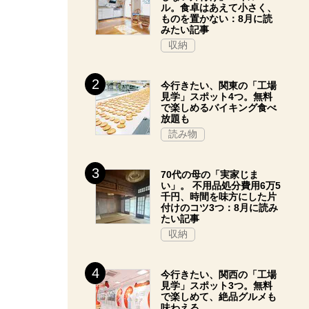
ル。食卓はあえて小さく、
ものを置かない：8月に読
みたい記事
収納
今行きたい、関東の「工場
見学」スポット4つ。無料
で楽しめるバイキング食べ
放題も
読み物
70代の母の「実家じま
い」。 不用品処分費用6万5
千円、時間を味方にした片
付けのコツ3つ：8月に読み
たい記事
収納
今行きたい、関西の「工場
見学」スポット3つ。無料
で楽しめて、絶品グルメも
味わえる