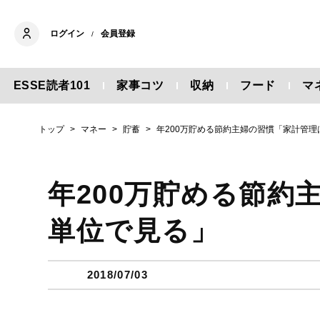
ログイン
会員登録
/
ESSE読者101
家事コツ
収納
フード
マ
トップ
マネー
貯蓄
年200万貯める節約主婦の習慣「家計管
年200万貯める節約
単位で見る」
2018/07/03