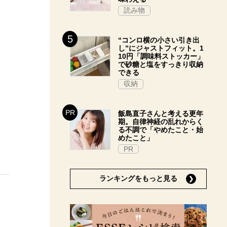
読み物
“コンロ横の小さい引き出
し”にジャストフィット。1
10円「調味料ストッカー」
で砂糖と塩をすっきり収納
できる
収納
飯島直子さんと考える更年
期。自律神経の乱れからく
る不調で「やめたこと・始
めたこと」
PR
ランキングをもっと見る