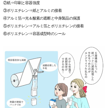
②紙⇒印刷と容器強度
③ポリエチレン⇒紙とアルミの接着
④アルミ箔⇒光＆酸素の遮断と中身製品の保護
⑤ポリエチレン⇒アルミ箔とポリエチレンの接着
⑥ポリエチレン⇒容器成型時のシール