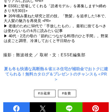
をリアルにお試し <PR>
▶ ESSEに登場してくれる「読者モデル」を募集します!<締め
きり:9月30日>
▶ 20年積み重ねた研究と匠の技。「艶髪」を追求した1本で、
大人髪の魅力を再発見 <PR>
▶ 老後のために50代で「手放したもの」。最初に捨てるべき
は使わないもの:6月に読みたい記事
▶ 40代・2児の母の「節約につながる料理のひと手間」。野菜
は皮ごと調理、冷凍しておくと平日助かる
撮影：難波雄史 ／ 取材・文：ESSE編集部
夏も冬も快適な高断熱＆省エネ住宅が補助金でおトクに建
てられる！無料カタログ＆プレゼントのチャンスも＜PR
＞
#冷蔵庫
#食費