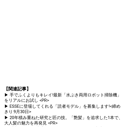
【関連記事】
▶ 手でふくよりもキレイ!最新「水ぶき両用ロボット掃除機」
をリアルにお試し <PR>
▶ ESSEに登場してくれる「読者モデル」を募集します!<締め
きり:9月30日>
▶ 20年積み重ねた研究と匠の技。「艶髪」を追求した1本で、
大人髪の魅力を再発見 <PR>