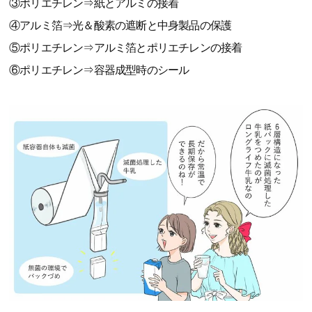
③ポリエチレン⇒紙とアルミの接着
④アルミ箔⇒光＆酸素の遮断と中身製品の保護
⑤ポリエチレン⇒アルミ箔とポリエチレンの接着
⑥ポリエチレン⇒容器成型時のシール