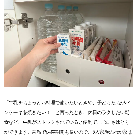
「牛乳をちょっとお料理で使いたいときや、子どもたちがパ
ンケーキを焼きたい！ と言ったとき、休日のラクしたい朝
食など、牛乳がストックされていると便利で、心にもゆとり
ができます。常温で保存期間も長いので、5人家族のわが家は
冷蔵庫を圧迫せずに保管できるのもうれしいポイント。防災
用の備えとしてもストックしておきたいです」（大森智美さ
ん、40代、整理収納アドバイザー・防災士、3児の母）