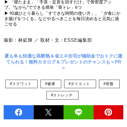
▶ 「寝たまま」「手首・足首を回すだけ」で骨密度アッ
プ。“ながら”でできる簡単「骨トレ」6つ
▶ 92歳ひとり暮らし「すてきな時間の使い方」。「夕食にか
き揚げをつくる」などやるべきことを毎日決めると元気に過
ごせる
撮影：林絋輝 ／ 取材・文：ESSE編集部
夏も冬も快適な高断熱＆省エネ住宅が補助金でおトクに建
てられる！無料カタログ＆プレゼントのチャンスも＜PR
＞
#スクワット
#健康
#ダイエット
#骨盤
#ストレッチ