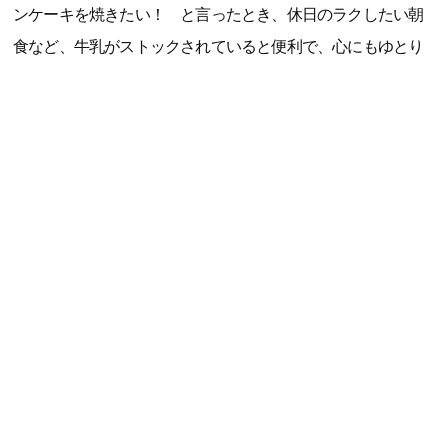
ンケーキを焼きたい！ と言ったとき、休日のラクしたい朝
食など、牛乳がストックされていると便利で、心にもゆとり
ができます。常温で保存期間も長いので、5人家族のわが家は
冷蔵庫を圧迫せずに保管できるのもうれしいポイント。防災
用の備えとしてもストックしておきたいです」（大森智美さ
ん、40代、整理収納アドバイザー・防災士、3児の母）