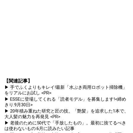
【関連記事】
▶ 手でふくよりもキレイ!最新「水ぶき両用ロボット掃除機」
をリアルにお試し <PR>
▶ ESSEに登場してくれる「読者モデル」を募集します!<締め
きり:9月30日>
▶ 20年積み重ねた研究と匠の技。「艶髪」を追求した1本で、
大人髪の魅力を再発見 <PR>
▶ 老後のために50代で「手放したもの」。最初に捨てるべき
は使わないもの:6月に読みたい記事