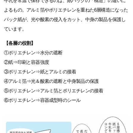
牛乳を常温で保存できるのは、紙パックの「構造」の違いに
よるもの。アルミ箔やポリエチレンを重ねた6層構造になった
パック紙が、光や酸素の侵入をカット、中身の製品を保護し
ています。
【各層の役割】
①ポリエチレン⇒水分の遮断
②紙⇒印刷と容器強度
③ポリエチレン⇒紙とアルミの接着
④アルミ箔⇒光＆酸素の遮断と中身製品の保護
⑤ポリエチレン⇒アルミ箔とポリエチレンの接着
⑥ポリエチレン⇒容器成型時のシール