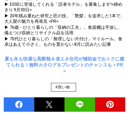
▶ ESSEに登場してくれる「読者モデル」を募集します!<締め
きり:9月30日>
▶ 20年積み重ねた研究と匠の技。「艶髪」を追求した1本で、
大人髪の魅力を再発見 <PR>
▶ 76歳・ひとり暮らしの「収納の工夫」。食器棚は手放し、
備えつけ収納とリサイクル品を活用
▶ 70代ひとり暮らしの「無理しない片付け」マイルール。食
卓はあえて小さく、ものを置かない:8月に読みたい記事
夏も冬も快適な高断熱＆省エネ住宅が補助金でおトクに建
てられる！無料カタログ＆プレゼントのチャンスも＜PR
＞
#買い物