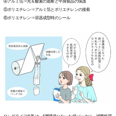
④アルミ箔⇒光＆酸素の遮断と中身製品の保護
⑤ポリエチレン⇒アルミ箔とポリエチレンの接着
⑥ポリエチレン⇒容器成型時のシール