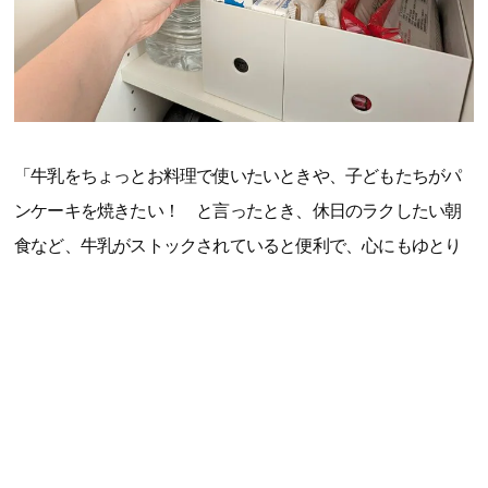
「牛乳をちょっとお料理で使いたいときや、子どもたちがパ
ンケーキを焼きたい！ と言ったとき、休日のラクしたい朝
食など、牛乳がストックされていると便利で、心にもゆとり
ができます。常温で保存期間も長いので、5人家族のわが家は
冷蔵庫を圧迫せずに保管できるのもうれしいポイント。防災
用の備えとしてもストックしておきたいです」（大森智美さ
ん、40代、整理収納アドバイザー・防災士、3児の母）