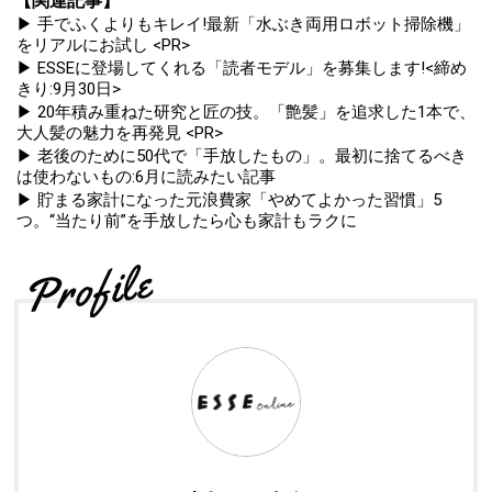
【関連記事】
▶ 手でふくよりもキレイ!最新「水ぶき両用ロボット掃除機」
をリアルにお試し <PR>
▶ ESSEに登場してくれる「読者モデル」を募集します!<締め
きり:9月30日>
▶ 20年積み重ねた研究と匠の技。「艶髪」を追求した1本で、
大人髪の魅力を再発見 <PR>
▶ 老後のために50代で「手放したもの」。最初に捨てるべき
は使わないもの:6月に読みたい記事
▶ 貯まる家計になった元浪費家「やめてよかった習慣」5
つ。“当たり前”を手放したら心も家計もラクに