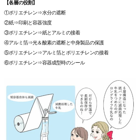
【各層の役割】
①ポリエチレン⇒水分の遮断
②紙⇒印刷と容器強度
③ポリエチレン⇒紙とアルミの接着
④アルミ箔⇒光＆酸素の遮断と中身製品の保護
⑤ポリエチレン⇒アルミ箔とポリエチレンの接着
⑥ポリエチレン⇒容器成型時のシール