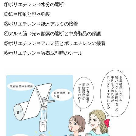
①ポリエチレン⇒水分の遮断
②紙⇒印刷と容器強度
③ポリエチレン⇒紙とアルミの接着
④アルミ箔⇒光＆酸素の遮断と中身製品の保護
⑤ポリエチレン⇒アルミ箔とポリエチレンの接着
⑥ポリエチレン⇒容器成型時のシール