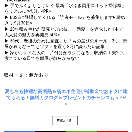
▶ 手でふくよりもキレイ!最新「水ぶき両用ロボット掃除機」
をリアルにお試し <PR>
▶ ESSEに登場してくれる「読者モデル」を募集します!<締め
きり:9月30日>
▶ 20年積み重ねた研究と匠の技。「艶髪」を追求した1本で、
大人髪の魅力を再発見 <PR>
▶ 50代、老後のために見直した「もの選びのルール」3つ。部
屋が狭くなってもソファを置く:8月に読みたい記事
▶ 家がキレイな人の「片付けがラクになる」収納の工夫2つ。
疲れている日でも部屋が散らからない
取材・文：渡かおり
夏も冬も快適な高断熱＆省エネ住宅が補助金でおトクに建
てられる！無料カタログ＆プレゼントのチャンスも＜PR
＞
#家計簿