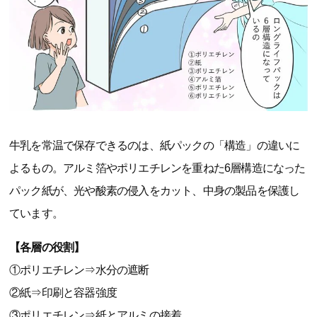
牛乳を常温で保存できるのは、紙パックの「構造」の違いに
よるもの。アルミ箔やポリエチレンを重ねた6層構造になった
パック紙が、光や酸素の侵入をカット、中身の製品を保護し
ています。
【各層の役割】
①ポリエチレン⇒水分の遮断
②紙⇒印刷と容器強度
③ポリエチレン⇒紙とアルミの接着