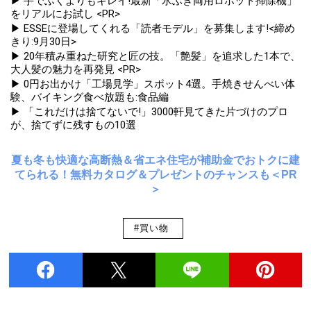
▶ 手でふくよりもキレイ!最新「水ぶき両用ロボット掃除機」
をリアルにお試し <PR>
▶ ESSEに登場してくれる「読者モデル」を募集します!<締め
きり:9月30日>
▶ 20年積み重ねた研究と匠の技。「艶髪」を追求した1本で、
大人髪の魅力を再発見 <PR>
▶ 0円お出かけ「工場見学」スポット4選。手焼きせんべい体
験、バイキング食べ放題も:食品編
▶ 「これだけは捨てないで!」3000軒見てきた片づけのプロ
が、捨てずに残すもの10選
夏も冬も快適な高断熱＆省エネ住宅が補助金でおトクに建
てられる！無料カタログ＆プレゼントのチャンスも＜PR
＞
#買い物