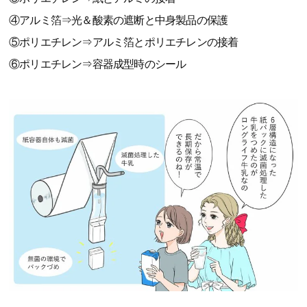
④アルミ箔⇒光＆酸素の遮断と中身製品の保護
⑤ポリエチレン⇒アルミ箔とポリエチレンの接着
⑥ポリエチレン⇒容器成型時のシール