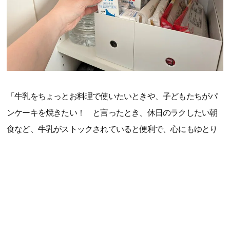
「牛乳をちょっとお料理で使いたいときや、子どもたちがパ
ンケーキを焼きたい！ と言ったとき、休日のラクしたい朝
食など、牛乳がストックされていると便利で、心にもゆとり
ができます。常温で保存期間も長いので、5人家族のわが家は
冷蔵庫を圧迫せずに保管できるのもうれしいポイント。防災
用の備えとしてもストックしておきたいです」（大森智美さ
ん、40代、整理収納アドバイザー・防災士、3児の母）