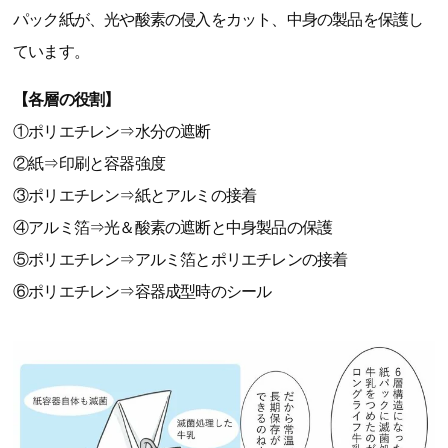
パック紙が、光や酸素の侵入をカット、中身の製品を保護し
ています。
【各層の役割】
①ポリエチレン⇒水分の遮断
②紙⇒印刷と容器強度
③ポリエチレン⇒紙とアルミの接着
④アルミ箔⇒光＆酸素の遮断と中身製品の保護
⑤ポリエチレン⇒アルミ箔とポリエチレンの接着
⑥ポリエチレン⇒容器成型時のシール