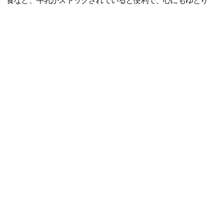
食など、牛乳がストックされていると便利で、心にもゆとり
ができます。常温で保存期間も長いので、5人家族のわが家は
冷蔵庫を圧迫せずに保管できるのもうれしいポイント。防災
用の備えとしてもストックしておきたいです」（大森智美さ
ん、40代、整理収納アドバイザー・防災士、3児の母）