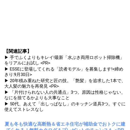
【関連記事】
▶ 手でふくよりもキレイ!最新「水ぶき両用ロボット掃除機」
をリアルにお試し <PR>
▶ ESSEに登場してくれる「読者モデル」を募集します!<締め
きり:9月30日>
▶ 20年積み重ねた研究と匠の技。「艶髪」を追求した1本で、
大人髪の魅力を再発見 <PR>
▶ 「片付けられない人の共通点」3つ。原因は性格じゃない、
なにを捨てるかよりも大事なこと
▶ 50代、あえて「出しっぱなし」のキッチン道具3つ。すぐに
使えてストレスなし
夏も冬も快適な高断熱＆省エネ住宅が補助金でおトクに建