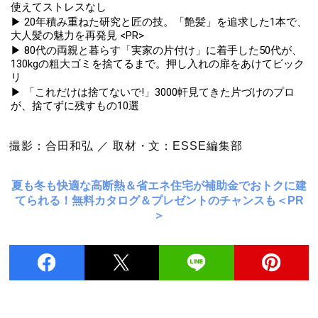
使えてストレスなし
▶ 20年積み重ねた研究と匠の技。「艶髪」を追求した1本で、
大人髪の魅力を再発見 <PR>
▶ 80代の両親と暮らす「実家の片付け」に着手した50代が、
130kgの粗大ゴミを捨てるまで。押し入れの扉をあけてビック
リ
▶ 「これだけは捨てないで!」3000軒見てきた片づけのプロ
が、捨てずに残すもの10選
撮影：合田和弘 ／ 取材・文：ESSE編集部
夏も冬も快適な高断熱＆省エネ住宅が補助金でおトクに建
てられる！無料カタログ＆プレゼントのチャンスも＜PR
＞