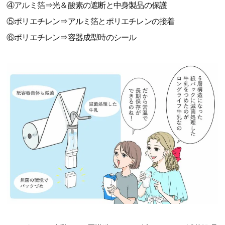
④アルミ箔⇒光＆酸素の遮断と中身製品の保護
⑤ポリエチレン⇒アルミ箔とポリエチレンの接着
⑥ポリエチレン⇒容器成型時のシール