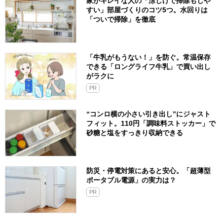
家がキレイな人の「涼しげで掃除もしや
すい」部屋づくりのコツ5つ。水回りは
「ついで掃除」を徹底
「牛乳がもうない！」を防ぐ。常温保存
できる「ロングライフ牛乳」で買い出し
がラクに
PR
“コンロ横の小さい引き出し”にジャスト
フィット。110円「調味料ストッカー」で
砂糖と塩をすっきり収納できる
防災・停電対策にあると安心。「超薄型
ポータブル電源」の実力は？​
PR