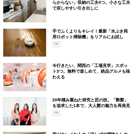
らからない」収納の工夫4つ。小さな工夫
で戻しやすい引き出しに
手でふくよりもキレイ！最新「水ぶき両
用ロボット掃除機」をリアルにお試し
PR
今行きたい、関西の「工場見学」スポッ
ト3つ。無料で楽しめて、絶品グルメも味
わえる
20年積み重ねた研究と匠の技。「艶髪」
を追求した1本で、大人髪の魅力を再発見
PR