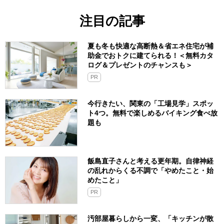
注目の記事
夏も冬も快適な高断熱＆省エネ住宅が補
助金でおトクに建てられる！＜無料カタ
ログ＆プレゼントのチャンスも＞
PR
今行きたい、関東の「工場見学」スポッ
ト4つ。無料で楽しめるバイキング食べ放
題も
飯島直子さんと考える更年期。自律神経
の乱れからくる不調で「やめたこと・始
めたこと」
PR
汚部屋暮らしから一変、「キッチンが散