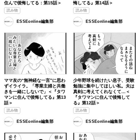
住んで後悔してる：第15話＞
悔してる』第14話＞
読み物
読み物
ESSEonline編集部
ESSEonline編集部
ママ友の“無神経な一言”に思わ
少年野球を続けたい息子、受験
ずイライラ。「専業主婦と共働
勉強に集中してほしい私。夫は
きを一緒にしないで」＜『タワ
真剣に考えてくれなくて…＜
マンに住んで後悔してる』第13
『タワマンに住んで後悔して
話＞
る』第12話＞
読み物
読み物
ESSEonline編集部
ESSEonline編集部