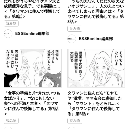
だれもがうらやむイケメン夫と
「うちの夫なんてただのさえな
成績優秀な息子。でも実際は…
いオジサン…」。人の夫とつい
＜『タワマンに住んで後悔して
比べてしまった理由とは＜『タ
る』第9話＞
ワマンに住んで後悔してる』第
8話＞
読み物
読み物
ESSEonline編集部
ESSEonline編集部
「食事の準備と片づけはいつも
タワマンに住んだら“モヤモ
女ばかり」。“なにもしない
ヤ”激増。ママ友会に参加した
夫”への不満と本音＜『タワマ
ら「マウント」をとられ…＜
ンに住んで後悔してる』第7話
『タワマンに住んで後悔して
＞
る』第6話＞
読み物
読み物