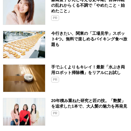
の乱れからくる不調で「やめたこと・始
めたこと」
PR
今行きたい、関東の「工場見学」スポッ
ト4つ。無料で楽しめるバイキング食べ放
題も
手でふくよりもキレイ！最新「水ぶき両
用ロボット掃除機」をリアルにお試し
PR
20年積み重ねた研究と匠の技。「艶髪」
を追求した1本で、大人髪の魅力を再発見
PR