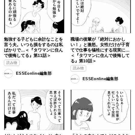
勉強する子どもに余計なことを
職場の後輩が「絶対におかし
言う夫。いつも損をするのは私
い！」と激怒。女性だけが子育
ばかりで…＜『タワマンに住ん
てで仕事を犠牲にする現実に…
で後悔してる』第11話＞
＜『タワマンに住んで後悔して
る』第10話＞
読み物
読み物
ESSEonline編集部
ESSEonline編集部