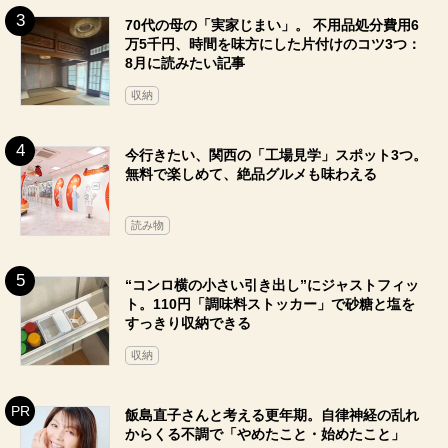
70代の母の「実家じまい」。 不用品処分費用6
万5千円、時間を味方にした片付けのコツ3つ：
8月に読みたい記事
収納
今行きたい、関西の「工場見学」スポット3つ。
無料で楽しめて、絶品グルメも味わえる
読み物
“コンロ横の小さい引き出し”にジャストフィッ
ト。110円「調味料ストッカー」で砂糖と塩を
すっきり収納できる
収納
飯島直子さんと考える更年期。自律神経の乱れ
からくる不調で「やめたこと・始めたこと」