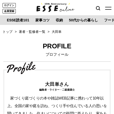
10th Anniversary
ログイン
会員登録
ESSE読者101
家事コツ
収納
50代からの暮らし
フー
トップ
著者・監修者一覧
大田単
PROFILE
プロフィール
大田単さん
編集者・ライター・二級建築士
家づくり庭づくりの本や雑誌WEB記事に携わって10年以
上。全国の家や庭を訪ね、つくり手や住んでいる人の思いを
聞いてきました。住まいについての疑問に答えたり、家をも