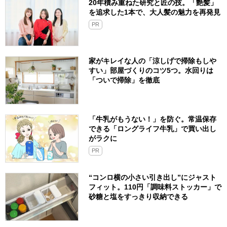
20年積み重ねた研究と匠の技。「艶髪」
を追求した1本で、大人髪の魅力を再発見
PR
家がキレイな人の「涼しげで掃除もしや
すい」部屋づくりのコツ5つ。水回りは
「ついで掃除」を徹底
「牛乳がもうない！」を防ぐ。常温保存
できる「ロングライフ牛乳」で買い出し
がラクに
PR
“コンロ横の小さい引き出し”にジャスト
フィット。110円「調味料ストッカー」で
砂糖と塩をすっきり収納できる