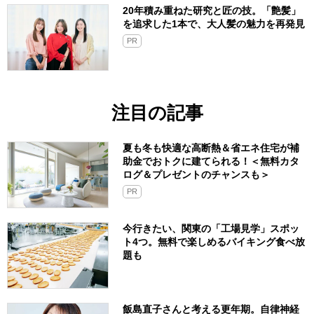
20年積み重ねた研究と匠の技。「艶髪」
を追求した1本で、大人髪の魅力を再発見
PR
注目の記事
夏も冬も快適な高断熱＆省エネ住宅が補
助金でおトクに建てられる！＜無料カタ
ログ＆プレゼントのチャンスも＞
PR
今行きたい、関東の「工場見学」スポッ
ト4つ。無料で楽しめるバイキング食べ放
題も
飯島直子さんと考える更年期。自律神経