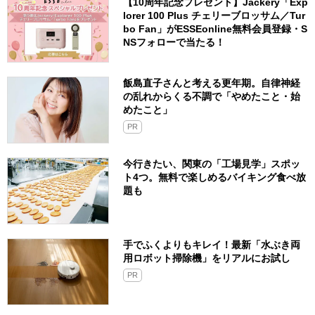
【10周年記念プレゼント】Jackery「Exp
lorer 100 Plus チェリーブロッサム／Tur
bo Fan」がESSEonline無料会員登録・S
NSフォローで当たる！
飯島直子さんと考える更年期。自律神経
の乱れからくる不調で「やめたこと・始
めたこと」
PR
今行きたい、関東の「工場見学」スポッ
ト4つ。無料で楽しめるバイキング食べ放
題も
手でふくよりもキレイ！最新「水ぶき両
用ロボット掃除機」をリアルにお試し
PR