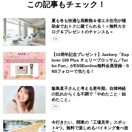
この記事もチェック！
夏も冬も快適な高断熱＆省エネ住宅が補
助金でおトクに建てられる！＜無料カタ
ログ＆プレゼントのチャンスも＞
PR
【10周年記念プレゼント】Jackery「Exp
lorer 100 Plus チェリーブロッサム／Tur
bo Fan」がESSEonline無料会員登録・S
NSフォローで当たる！
飯島直子さんと考える更年期。自律神経
の乱れからくる不調で「やめたこと・始
めたこと」
PR
今行きたい、関東の「工場見学」スポッ
ト4つ。無料で楽しめるバイキング食べ放