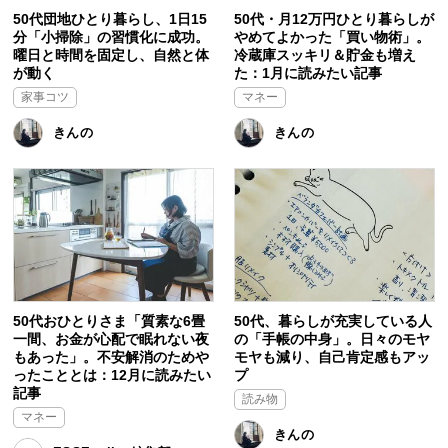
50代団地ひとり暮らし、1日15
50代・月12万円ひとり暮らしが
分「小掃除」の習慣化に成功。
やめてよかった「買い物術」。
曜日と時間を固定し、自然と体
冷蔵庫スッキリ＆貯金も増え
が動く
た：1月に読みたい記事
家事コツ
マネー
きんの
きんの
50代おひとりさま「質素な6畳
50代、暮らしが充実している人
一間、お金が心配で眠れない夜
の「手帳の中身」。日々のモヤ
もあった」。不安解消のためや
モヤも減り、自己肯定感もアッ
ったこととは：12月に読みたい
プ
記事
読み物
マネー
きんの