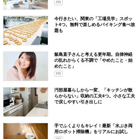
PR
今行きたい、関東の「工場見学」スポッ
ト4つ。無料で楽しめるバイキング食べ放
題も
飯島直子さんと考える更年期。自律神経
の乱れからくる不調で「やめたこと・始
めたこと」
PR
汚部屋暮らしから一変、「キッチンが散
らからない」収納の工夫4つ。小さな工夫
で戻しやすい引き出しに
手でふくよりもキレイ！最新「水ぶき両
用ロボット掃除機」をリアルにお試し
PR