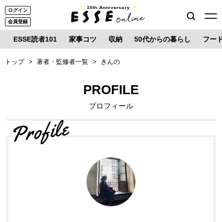
10th Anniversary
ログイン
会員登録
ESSE読者101
家事コツ
収納
50代からの暮らし
フー
トップ
著者・監修者一覧
きんの
PROFILE
プロフィール