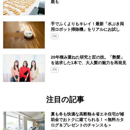
題も
手でふくよりもキレイ！最新「水ぶき両
用ロボット掃除機」をリアルにお試し
PR
20年積み重ねた研究と匠の技。「艶髪」
を追求した1本で、大人髪の魅力を再発見
PR
注目の記事
夏も冬も快適な高断熱＆省エネ住宅が補
助金でおトクに建てられる！＜無料カタ
ログ＆プレゼントのチャンスも＞