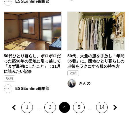
ESSEonline編集部
50代ひとり暮らし。ボロボロだ
50代、大量の服を手放し「年間
った築50年の団地に引っ越して
35着」に。団地ひとり暮らしの
「まず最初にしたこと」：11月
老後をラクにする服の持ち方
に読みたい記事
収納
収納
きんの
ESSEonline編集部
1
3
4
5
14
…
…