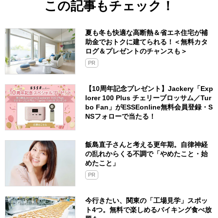
この記事もチェック！
夏も冬も快適な高断熱＆省エネ住宅が補
助金でおトクに建てられる！＜無料カタ
ログ＆プレゼントのチャンスも＞
PR
【10周年記念プレゼント】Jackery「Exp
lorer 100 Plus チェリーブロッサム／Tur
bo Fan」がESSEonline無料会員登録・S
NSフォローで当たる！
飯島直子さんと考える更年期。自律神経
の乱れからくる不調で「やめたこと・始
めたこと」
PR
今行きたい、関東の「工場見学」スポッ
ト4つ。無料で楽しめるバイキング食べ放