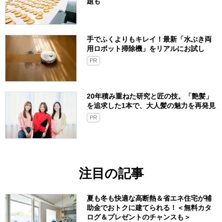
題も
手でふくよりもキレイ！最新「水ぶき両
用ロボット掃除機」をリアルにお試し
PR
20年積み重ねた研究と匠の技。「艶髪」
を追求した1本で、大人髪の魅力を再発見
PR
注目の記事
夏も冬も快適な高断熱＆省エネ住宅が補
助金でおトクに建てられる！＜無料カタ
ログ＆プレゼントのチャンスも＞