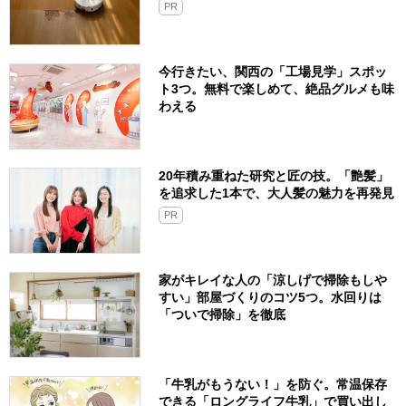
PR
今行きたい、関西の「工場見学」スポッ
ト3つ。無料で楽しめて、絶品グルメも味
わえる
20年積み重ねた研究と匠の技。「艶髪」
を追求した1本で、大人髪の魅力を再発見
PR
家がキレイな人の「涼しげで掃除もしや
すい」部屋づくりのコツ5つ。水回りは
「ついで掃除」を徹底
「牛乳がもうない！」を防ぐ。常温保存
できる「ロングライフ牛乳」で買い出し