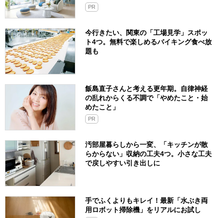
PR
今行きたい、関東の「工場見学」スポッ
ト4つ。無料で楽しめるバイキング食べ放
題も
飯島直子さんと考える更年期。自律神経
の乱れからくる不調で「やめたこと・始
めたこと」
PR
汚部屋暮らしから一変、「キッチンが散
らからない」収納の工夫4つ。小さな工夫
で戻しやすい引き出しに
手でふくよりもキレイ！最新「水ぶき両
用ロボット掃除機」をリアルにお試し