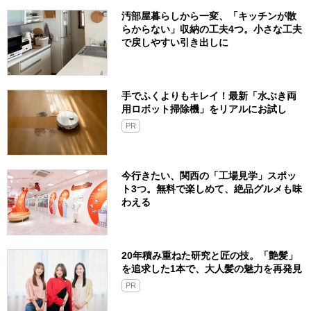
汚部屋暮らしから一変、「キッチンが散
らからない」収納の工夫4つ。小さな工夫
で戻しやすい引き出しに
手でふくよりもキレイ！最新「水ぶき両
用ロボット掃除機」をリアルにお試し
PR
今行きたい、関西の「工場見学」スポッ
ト3つ。無料で楽しめて、絶品グルメも味
わえる
20年積み重ねた研究と匠の技。「艶髪」
を追求した1本で、大人髪の魅力を再発見
PR