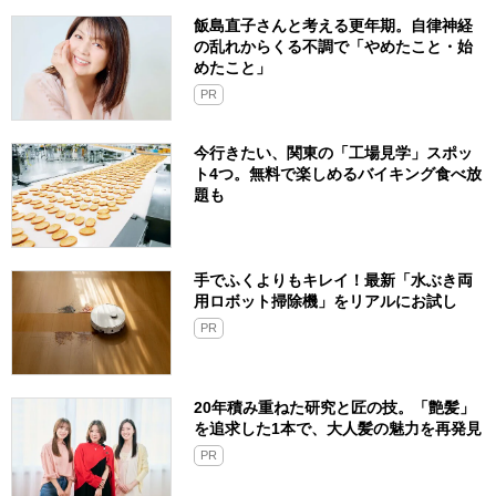
飯島直子さんと考える更年期。自律神経
の乱れからくる不調で「やめたこと・始
めたこと」
PR
今行きたい、関東の「工場見学」スポッ
ト4つ。無料で楽しめるバイキング食べ放
題も
手でふくよりもキレイ！最新「水ぶき両
用ロボット掃除機」をリアルにお試し
PR
20年積み重ねた研究と匠の技。「艶髪」
を追求した1本で、大人髪の魅力を再発見
PR