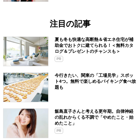
注目の記事
夏も冬も快適な高断熱＆省エネ住宅が補
助金でおトクに建てられる！＜無料カタ
ログ＆プレゼントのチャンスも＞
PR
今行きたい、関東の「工場見学」スポッ
ト4つ。無料で楽しめるバイキング食べ放
題も
飯島直子さんと考える更年期。自律神経
の乱れからくる不調で「やめたこと・始
めたこと」
PR