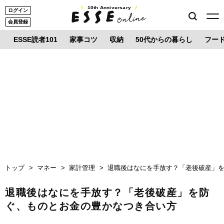
10th Anniversary
ログイン
会員登録
ESSE読者101
家事コツ
収納
50代からの暮らし
フー
トップ
マネー
家計管理
退職後はなにを手放す？「老後破産」
退職後はなにを手放す？「老後破産」を防
ぐ、ものとお金の豊かなつき合い方