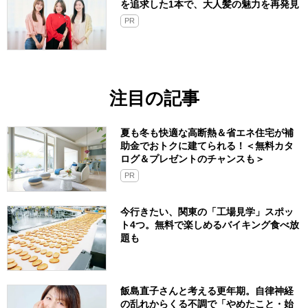
を追求した1本で、大人髪の魅力を再発見
PR
注目の記事
夏も冬も快適な高断熱＆省エネ住宅が補
助金でおトクに建てられる！＜無料カタ
ログ＆プレゼントのチャンスも＞
PR
今行きたい、関東の「工場見学」スポッ
ト4つ。無料で楽しめるバイキング食べ放
題も
飯島直子さんと考える更年期。自律神経
の乱れからくる不調で「やめたこと・始