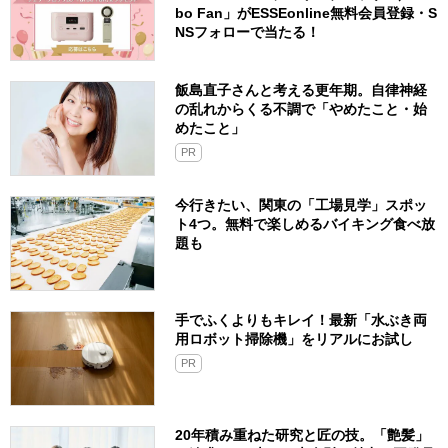
bo Fan」がESSEonline無料会員登録・S
NSフォローで当たる！
飯島直子さんと考える更年期。自律神経
の乱れからくる不調で「やめたこと・始
めたこと」
PR
今行きたい、関東の「工場見学」スポッ
ト4つ。無料で楽しめるバイキング食べ放
題も
手でふくよりもキレイ！最新「水ぶき両
用ロボット掃除機」をリアルにお試し
PR
20年積み重ねた研究と匠の技。「艶髪」