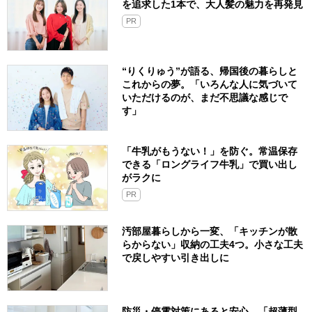
を追求した1本で、大人髪の魅力を再発見
PR
“りくりゅう”が語る、帰国後の暮らしと
これからの夢。「いろんな人に気づいて
いただけるのが、まだ不思議な感じで
す」
「牛乳がもうない！」を防ぐ。常温保存
できる「ロングライフ牛乳」で買い出し
がラクに
PR
汚部屋暮らしから一変、「キッチンが散
らからない」収納の工夫4つ。小さな工夫
で戻しやすい引き出しに
防災・停電対策にあると安心。「超薄型