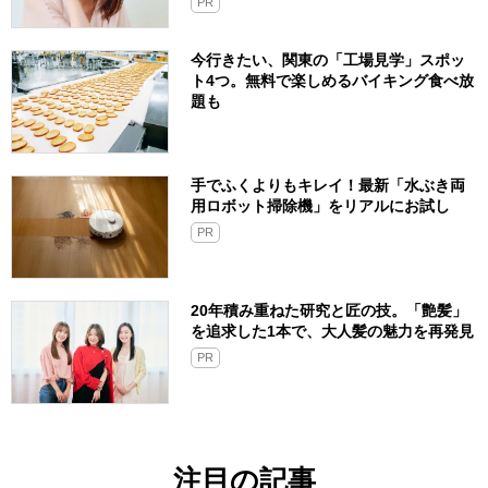
PR
今行きたい、関東の「工場見学」スポッ
ト4つ。無料で楽しめるバイキング食べ放
題も
手でふくよりもキレイ！最新「水ぶき両
用ロボット掃除機」をリアルにお試し
PR
20年積み重ねた研究と匠の技。「艶髪」
を追求した1本で、大人髪の魅力を再発見
PR
注目の記事