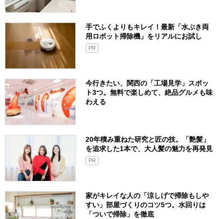
手でふくよりもキレイ！最新「水ぶき両
用ロボット掃除機」をリアルにお試し
PR
今行きたい、関西の「工場見学」スポッ
ト3つ。無料で楽しめて、絶品グルメも味
わえる
20年積み重ねた研究と匠の技。「艶髪」
を追求した1本で、大人髪の魅力を再発見
PR
家がキレイな人の「涼しげで掃除もしや
すい」部屋づくりのコツ5つ。水回りは
「ついで掃除」を徹底