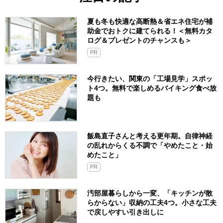
夏も冬も快適な高断熱＆省エネ住宅が補
助金でおトクに建てられる！＜無料カタ
ログ＆プレゼントのチャンスも＞
PR
今行きたい、関東の「工場見学」スポッ
ト4つ。無料で楽しめるバイキング食べ放
題も
飯島直子さんと考える更年期。自律神経
の乱れからくる不調で「やめたこと・始
めたこと」
PR
汚部屋暮らしから一変、「キッチンが散
らからない」収納の工夫4つ。小さな工夫
で戻しやすい引き出しに