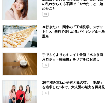
の乱れからくる不調で「やめたこと・始
めたこと」
PR
今行きたい、関東の「工場見学」スポッ
ト4つ。無料で楽しめるバイキング食べ放
題も
手でふくよりもキレイ！最新「水ぶき両
用ロボット掃除機」をリアルにお試し
PR
20年積み重ねた研究と匠の技。「艶髪」
を追求した1本で、大人髪の魅力を再発見
PR