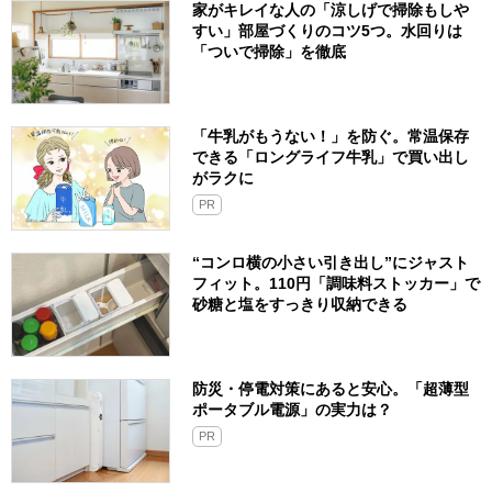
家がキレイな人の「涼しげで掃除もしや
すい」部屋づくりのコツ5つ。水回りは
「ついで掃除」を徹底
「牛乳がもうない！」を防ぐ。常温保存
できる「ロングライフ牛乳」で買い出し
がラクに
PR
“コンロ横の小さい引き出し”にジャスト
フィット。110円「調味料ストッカー」で
砂糖と塩をすっきり収納できる
防災・停電対策にあると安心。「超薄型
ポータブル電源」の実力は？​
PR