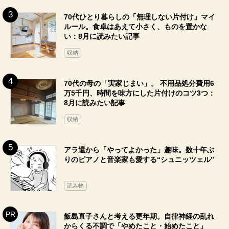
70代ひとり暮らしの「無理しない片付け」マイ
ルール。食卓はあえて小さく、ものを置かな
い：8月に読みたい記事
収納
70代の母の「実家じまい」。 不用品処分費用6
万5千円、時間を味方にした片付けのコツ3つ：
8月に読みたい記事
収納
アラ還から「やってよかった」趣味。数十年ぶ
りのピアノと音楽家も愛する“シュニッツェル”
読み物
飯島直子さんと考える更年期。自律神経の乱れ
からくる不調で「やめたこと・始めたこと」