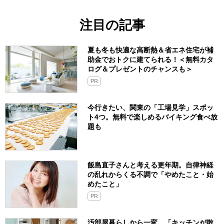
注目の記事
夏も冬も快適な高断熱＆省エネ住宅が補
助金でおトクに建てられる！＜無料カタ
ログ＆プレゼントのチャンスも＞
PR
今行きたい、関東の「工場見学」スポッ
ト4つ。無料で楽しめるバイキング食べ放
題も
飯島直子さんと考える更年期。自律神経
の乱れからくる不調で「やめたこと・始
めたこと」
PR
汚部屋暮らしから一変、「キッチンが散