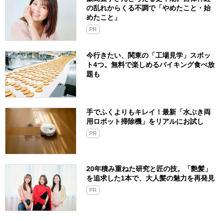
の乱れからくる不調で「やめたこと・始
めたこと」
PR
今行きたい、関東の「工場見学」スポッ
ト4つ。無料で楽しめるバイキング食べ放
題も
手でふくよりもキレイ！最新「水ぶき両
用ロボット掃除機」をリアルにお試し
PR
20年積み重ねた研究と匠の技。「艶髪」
を追求した1本で、大人髪の魅力を再発見
PR