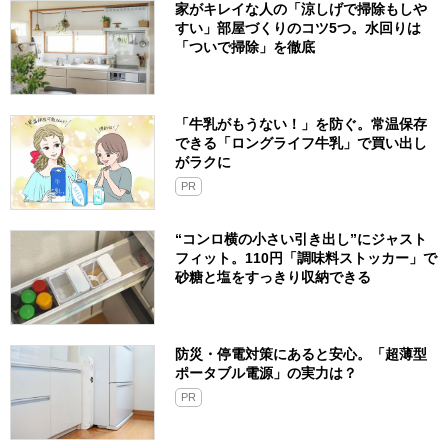
家がキレイな人の「涼しげで掃除もしや
すい」部屋づくりのコツ5つ。水回りは
「ついで掃除」を徹底
「牛乳がもうない！」を防ぐ。常温保存
できる「ロングライフ牛乳」で買い出し
がラクに
PR
“コンロ横の小さい引き出し”にジャスト
フィット。110円「調味料ストッカー」で
砂糖と塩をすっきり収納できる
防災・停電対策にあると安心。「超薄型
ポータブル電源」の実力は？​
PR