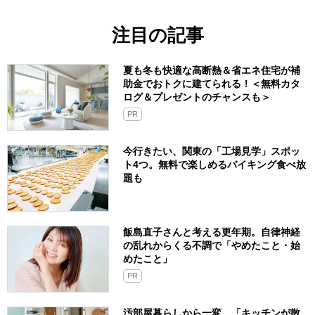
注目の記事
夏も冬も快適な高断熱＆省エネ住宅が補
助金でおトクに建てられる！＜無料カタ
ログ＆プレゼントのチャンスも＞
PR
今行きたい、関東の「工場見学」スポッ
ト4つ。無料で楽しめるバイキング食べ放
題も
飯島直子さんと考える更年期。自律神経
の乱れからくる不調で「やめたこと・始
めたこと」
PR
汚部屋暮らしから一変、「キッチンが散