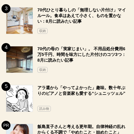
70代ひとり暮らしの「無理しない片付け」マイ
ルール。食卓はあえて小さく、ものを置かな
い：8月に読みたい記事
収納
70代の母の「実家じまい」。 不用品処分費用6
万5千円、時間を味方にした片付けのコツ3つ：
8月に読みたい記事
収納
アラ還から「やってよかった」趣味。数十年ぶ
りのピアノと音楽家も愛する“シュニッツェル”
読み物
飯島直子さんと考える更年期。自律神経の乱れ
からくる不調で「やめたこと・始めたこと」