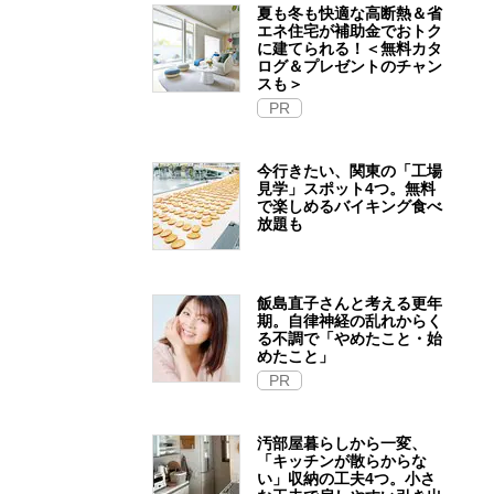
夏も冬も快適な高断熱＆省
エネ住宅が補助金でおトク
に建てられる！＜無料カタ
ログ＆プレゼントのチャン
スも＞
PR
今行きたい、関東の「工場
見学」スポット4つ。無料
で楽しめるバイキング食べ
放題も
飯島直子さんと考える更年
期。自律神経の乱れからく
る不調で「やめたこと・始
めたこと」
PR
汚部屋暮らしから一変、
「キッチンが散らからな
い」収納の工夫4つ。小さ