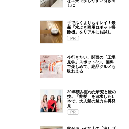
な工夫で戻しやすい引き出
しに
手でふくよりもキレイ！最
新「水ぶき両用ロボット掃
除機」をリアルにお試し
PR
今行きたい、関西の「工場
見学」スポット3つ。無料
で楽しめて、絶品グルメも
味わえる
20年積み重ねた研究と匠の
技。「艶髪」を追求した1
本で、大人髪の魅力を再発
見
PR
家がキレイな人の「涼しげ