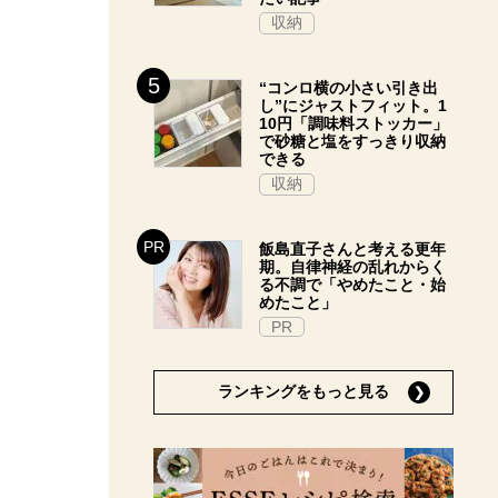
収納
“コンロ横の小さい引き出
し”にジャストフィット。1
10円「調味料ストッカー」
で砂糖と塩をすっきり収納
できる
収納
飯島直子さんと考える更年
期。自律神経の乱れからく
る不調で「やめたこと・始
めたこと」
PR
ランキングをもっと見る