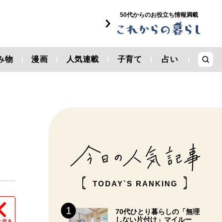
50代からのお役立ち情報満載
み物
漫画
人気連載
子育て
占い
回
」
TODAY`S RANKING
70代ひとり暮らしの「無理
しない片付け」マイルー
に戻る