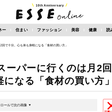
10th Anniversary
ネー
住まい
ファッション
美容
健康
読
月2回で十分。心も体も身軽になる「食材の買い方」
スーパーに行くのは月2
軽になる「食材の買い方
クロールで次の画像
記事