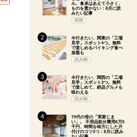
ル。食卓はあえて小さく、
ものを置かない：8月に読
みたい記事
収納
今行きたい、関東の「工場
見学」スポット4つ。無料
で楽しめるバイキング食べ
放題も
読み物
今行きたい、関西の「工場
見学」スポット3つ。無料
で楽しめて、絶品グルメも
味わえる
読み物
70代の母の「実家じま
い」。 不用品処分費用6万5
千円、時間を味方にした片
付けのコツ3つ：8月に読み
たい記事