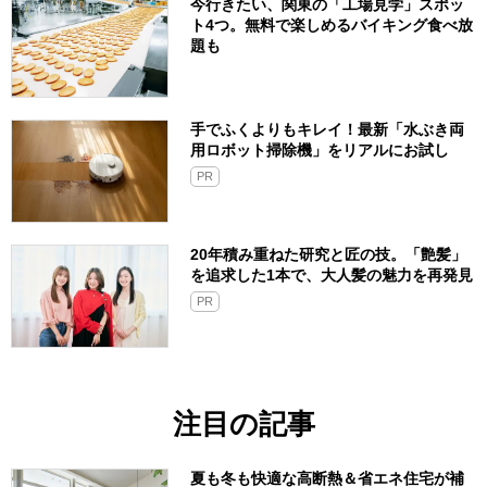
今行きたい、関東の「工場見学」スポッ
ト4つ。無料で楽しめるバイキング食べ放
題も
手でふくよりもキレイ！最新「水ぶき両
用ロボット掃除機」をリアルにお試し
PR
20年積み重ねた研究と匠の技。「艶髪」
を追求した1本で、大人髪の魅力を再発見
PR
注目の記事
夏も冬も快適な高断熱＆省エネ住宅が補