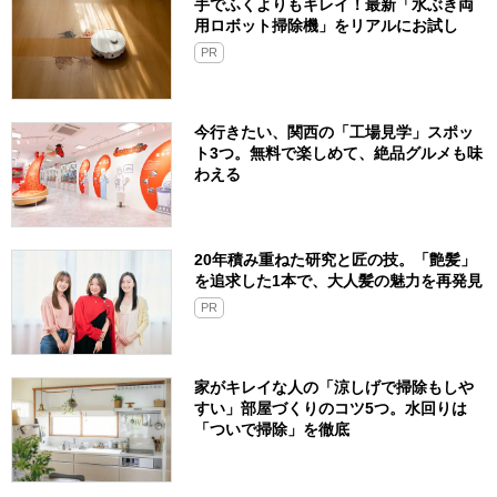
手でふくよりもキレイ！最新「水ぶき両
用ロボット掃除機」をリアルにお試し
PR
今行きたい、関西の「工場見学」スポッ
ト3つ。無料で楽しめて、絶品グルメも味
わえる
20年積み重ねた研究と匠の技。「艶髪」
を追求した1本で、大人髪の魅力を再発見
PR
家がキレイな人の「涼しげで掃除もしや
すい」部屋づくりのコツ5つ。水回りは
「ついで掃除」を徹底