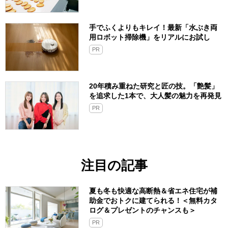
手でふくよりもキレイ！最新「水ぶき両
用ロボット掃除機」をリアルにお試し
PR
20年積み重ねた研究と匠の技。「艶髪」
を追求した1本で、大人髪の魅力を再発見
PR
注目の記事
夏も冬も快適な高断熱＆省エネ住宅が補
助金でおトクに建てられる！＜無料カタ
ログ＆プレゼントのチャンスも＞
PR