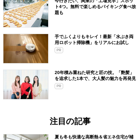
今行きたい、関東の「工場見学」スポッ
ト4つ。無料で楽しめるバイキング食べ放
題も
手でふくよりもキレイ！最新「水ぶき両
用ロボット掃除機」をリアルにお試し
PR
20年積み重ねた研究と匠の技。「艶髪」
を追求した1本で、大人髪の魅力を再発見
PR
注目の記事
夏も冬も快適な高断熱＆省エネ住宅が補