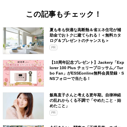
この記事もチェック！
夏も冬も快適な高断熱＆省エネ住宅が補
助金でおトクに建てられる！＜無料カタ
ログ＆プレゼントのチャンスも＞
PR
【10周年記念プレゼント】Jackery「Exp
lorer 100 Plus チェリーブロッサム／Tur
bo Fan」がESSEonline無料会員登録・S
NSフォローで当たる！
飯島直子さんと考える更年期。自律神経
の乱れからくる不調で「やめたこと・始
めたこと」
PR