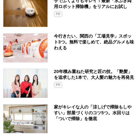
手でふくよりもキレイ！最新「水ぶき両
用ロボット掃除機」をリアルにお試し
PR
今行きたい、関西の「工場見学」スポッ
ト3つ。無料で楽しめて、絶品グルメも味
わえる
20年積み重ねた研究と匠の技。「艶髪」
を追求した1本で、大人髪の魅力を再発見
PR
家がキレイな人の「涼しげで掃除もしや
すい」部屋づくりのコツ5つ。水回りは
「ついで掃除」を徹底