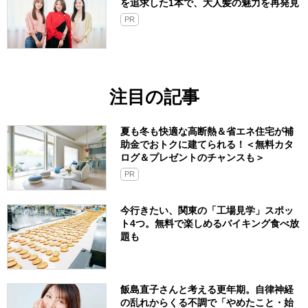
を追求した1本で、大人髪の魅力を再発見
PR
注目の記事
夏も冬も快適な高断熱＆省エネ住宅が補
助金でおトクに建てられる！＜無料カタ
ログ＆プレゼントのチャンスも＞
PR
今行きたい、関東の「工場見学」スポッ
ト4つ。無料で楽しめるバイキング食べ放
題も
飯島直子さんと考える更年期。自律神経
の乱れからくる不調で「やめたこと・始