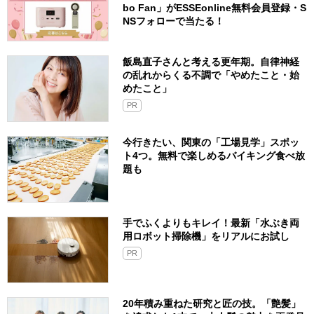
bo Fan」がESSEonline無料会員登録・S
NSフォローで当たる！
飯島直子さんと考える更年期。自律神経
の乱れからくる不調で「やめたこと・始
めたこと」
PR
今行きたい、関東の「工場見学」スポッ
ト4つ。無料で楽しめるバイキング食べ放
題も
手でふくよりもキレイ！最新「水ぶき両
用ロボット掃除機」をリアルにお試し
PR
20年積み重ねた研究と匠の技。「艶髪」