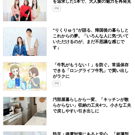
を追求した1本で、大人髪の魅力を再発見
PR
“りくりゅう”が語る、帰国後の暮らしと
これからの夢。「いろんな人に気づいて
いただけるのが、まだ不思議な感じで
す」
「牛乳がもうない！」を防ぐ。常温保存
できる「ロングライフ牛乳」で買い出し
がラクに
PR
汚部屋暮らしから一変、「キッチンが散
らからない」収納の工夫4つ。小さな工夫
で戻しやすい引き出しに
防災・停電対策にあると安心。「超薄型