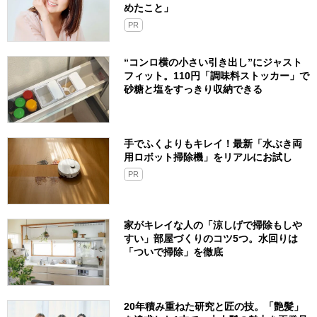
めたこと」
PR
“コンロ横の小さい引き出し”にジャスト
フィット。110円「調味料ストッカー」で
砂糖と塩をすっきり収納できる
手でふくよりもキレイ！最新「水ぶき両
用ロボット掃除機」をリアルにお試し
PR
家がキレイな人の「涼しげで掃除もしや
すい」部屋づくりのコツ5つ。水回りは
「ついで掃除」を徹底
20年積み重ねた研究と匠の技。「艶髪」