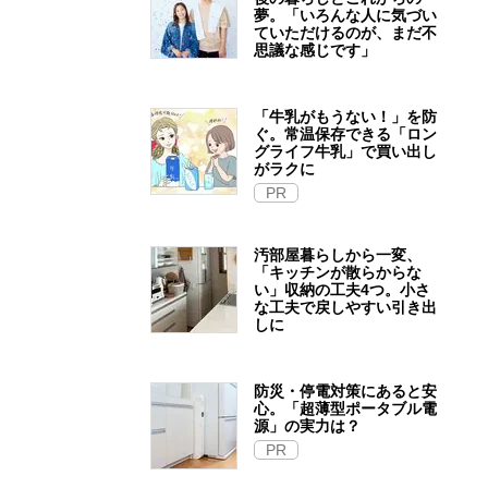
夢。「いろんな人に気づい
ていただけるのが、まだ不
思議な感じです」
「牛乳がもうない！」を防
ぐ。常温保存できる「ロン
グライフ牛乳」で買い出し
がラクに
PR
汚部屋暮らしから一変、
「キッチンが散らからな
い」収納の工夫4つ。小さ
な工夫で戻しやすい引き出
しに
防災・停電対策にあると安
心。「超薄型ポータブル電
源」の実力は？​
PR