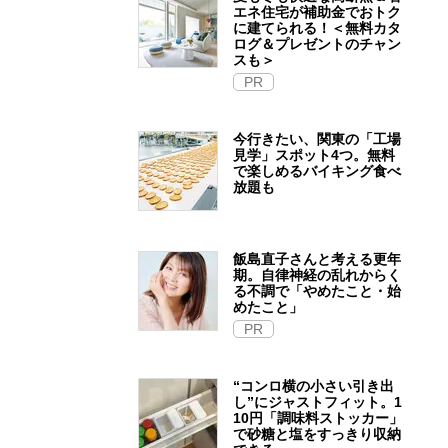
エネ住宅が補助金でおトク
に建てられる！＜無料カタ
ログ＆プレゼントのチャン
スも＞
PR
今行きたい、関東の「工場
見学」スポット4つ。無料
で楽しめるバイキング食べ
放題も
飯島直子さんと考える更年
期。自律神経の乱れからく
る不調で「やめたこと・始
めたこと」
PR
“コンロ横の小さい引き出
し”にジャストフィット。1
10円「調味料ストッカー」
で砂糖と塩をすっきり収納