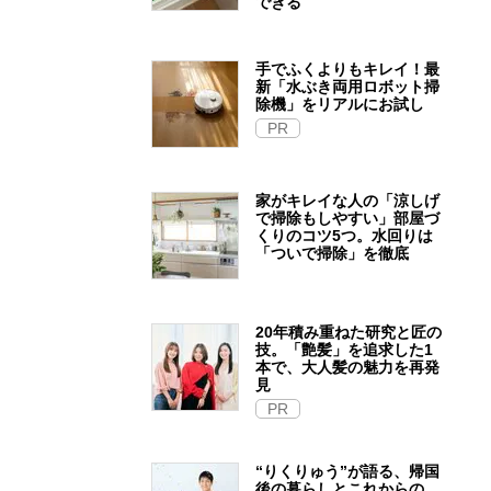
できる
手でふくよりもキレイ！最
新「水ぶき両用ロボット掃
除機」をリアルにお試し
PR
家がキレイな人の「涼しげ
で掃除もしやすい」部屋づ
くりのコツ5つ。水回りは
「ついで掃除」を徹底
20年積み重ねた研究と匠の
技。「艶髪」を追求した1
本で、大人髪の魅力を再発
見
PR
“りくりゅう”が語る、帰国
後の暮らしとこれからの