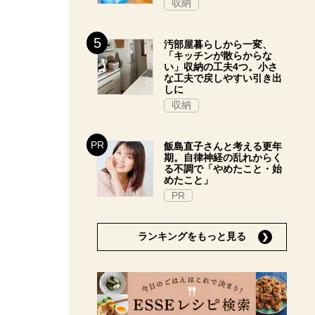
収納
汚部屋暮らしから一変、
「キッチンが散らからな
い」収納の工夫4つ。小さ
な工夫で戻しやすい引き出
しに
収納
飯島直子さんと考える更年
期。自律神経の乱れからく
る不調で「やめたこと・始
めたこと」
PR
ランキングをもっと見る