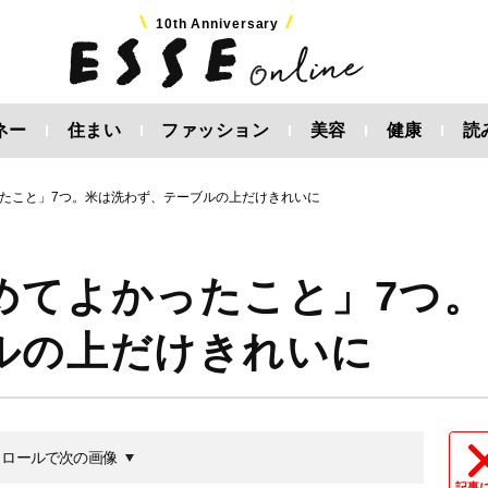
10th Anniversary
ネー
住まい
ファッション
美容
健康
読
たこと」7つ。米は洗わず、テーブルの上だけきれいに
めてよかったこと」7つ。
ルの上だけきれいに
クロールで次の画像
記事