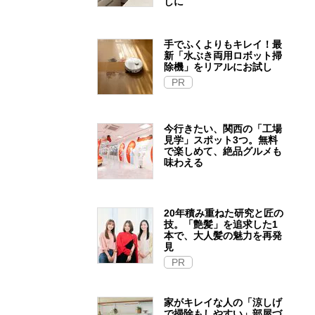
しに
手でふくよりもキレイ！最
新「水ぶき両用ロボット掃
除機」をリアルにお試し
PR
今行きたい、関西の「工場
見学」スポット3つ。無料
で楽しめて、絶品グルメも
味わえる
20年積み重ねた研究と匠の
技。「艶髪」を追求した1
本で、大人髪の魅力を再発
見
PR
家がキレイな人の「涼しげ
で掃除もしやすい」部屋づ