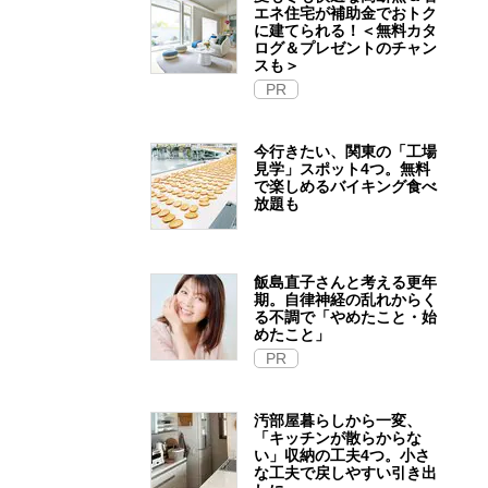
エネ住宅が補助金でおトク
に建てられる！＜無料カタ
ログ＆プレゼントのチャン
スも＞
PR
今行きたい、関東の「工場
見学」スポット4つ。無料
で楽しめるバイキング食べ
放題も
飯島直子さんと考える更年
期。自律神経の乱れからく
る不調で「やめたこと・始
めたこと」
PR
汚部屋暮らしから一変、
「キッチンが散らからな
い」収納の工夫4つ。小さ
な工夫で戻しやすい引き出