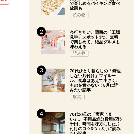
で楽しめるバイキング食べ
放題も
読み物
今行きたい、関西の「工場
見学」スポット3つ。無料
で楽しめて、絶品グルメも
味わえる
読み物
70代ひとり暮らしの「無理
しない片付け」マイルー
ル。食卓はあえて小さく、
ものを置かない：8月に読
みたい記事
収納
70代の母の「実家じま
い」。 不用品処分費用6万5
千円、時間を味方にした片
付けのコツ3つ：8月に読み
たい記事