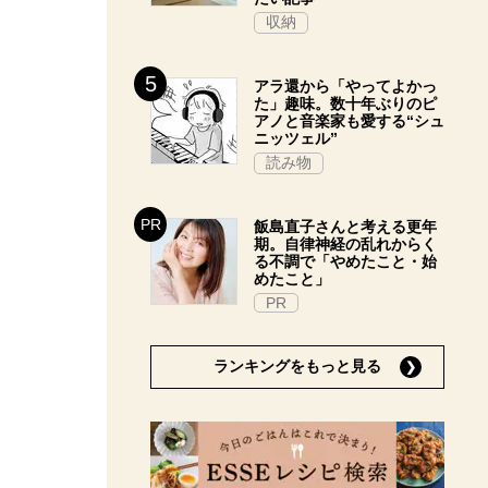
収納
アラ還から「やってよかっ
た」趣味。数十年ぶりのピ
アノと音楽家も愛する“シュ
ニッツェル”
読み物
飯島直子さんと考える更年
期。自律神経の乱れからく
る不調で「やめたこと・始
めたこと」
PR
ランキングをもっと見る