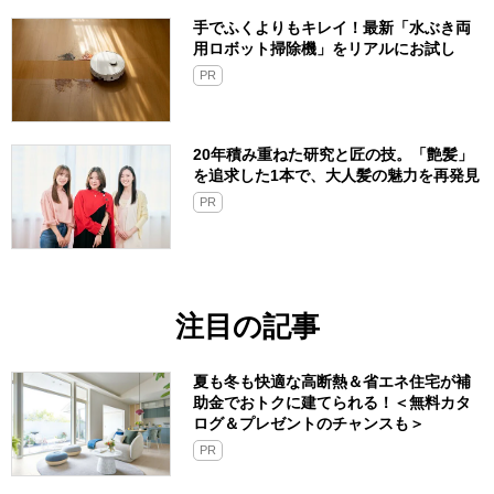
手でふくよりもキレイ！最新「水ぶき両
用ロボット掃除機」をリアルにお試し
PR
20年積み重ねた研究と匠の技。「艶髪」
を追求した1本で、大人髪の魅力を再発見
PR
注目の記事
夏も冬も快適な高断熱＆省エネ住宅が補
助金でおトクに建てられる！＜無料カタ
ログ＆プレゼントのチャンスも＞
PR