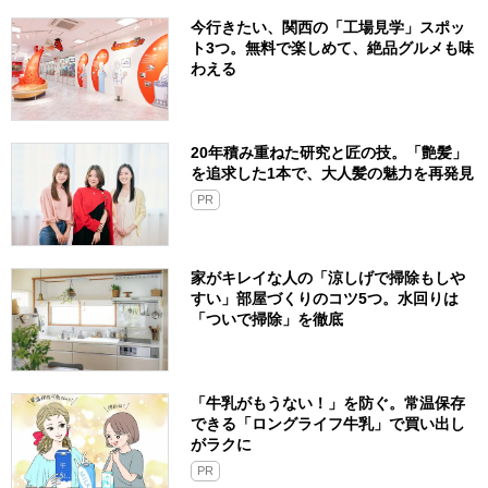
今行きたい、関西の「工場見学」スポッ
ト3つ。無料で楽しめて、絶品グルメも味
わえる
20年積み重ねた研究と匠の技。「艶髪」
を追求した1本で、大人髪の魅力を再発見
PR
家がキレイな人の「涼しげで掃除もしや
すい」部屋づくりのコツ5つ。水回りは
「ついで掃除」を徹底
「牛乳がもうない！」を防ぐ。常温保存
できる「ロングライフ牛乳」で買い出し
がラクに
PR