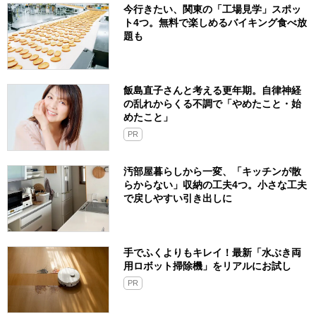
今行きたい、関東の「工場見学」スポッ
ト4つ。無料で楽しめるバイキング食べ放
題も
飯島直子さんと考える更年期。自律神経
の乱れからくる不調で「やめたこと・始
めたこと」
PR
汚部屋暮らしから一変、「キッチンが散
らからない」収納の工夫4つ。小さな工夫
で戻しやすい引き出しに
手でふくよりもキレイ！最新「水ぶき両
用ロボット掃除機」をリアルにお試し
PR