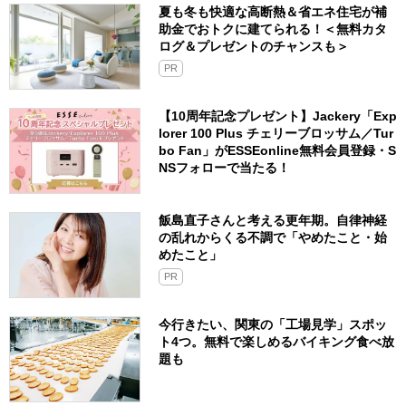
夏も冬も快適な高断熱＆省エネ住宅が補
助金でおトクに建てられる！＜無料カタ
ログ＆プレゼントのチャンスも＞
PR
【10周年記念プレゼント】Jackery「Exp
lorer 100 Plus チェリーブロッサム／Tur
bo Fan」がESSEonline無料会員登録・S
NSフォローで当たる！
飯島直子さんと考える更年期。自律神経
の乱れからくる不調で「やめたこと・始
めたこと」
PR
今行きたい、関東の「工場見学」スポッ
ト4つ。無料で楽しめるバイキング食べ放
題も