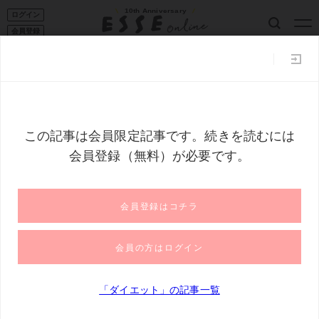
10th Anniversary
ログイン
会員登録
ESSE読者101
家事コツ
収納
50代からの暮らし
フー
これからの暮らしTOP
健康
ダイエット
おにゃさんのたんタン
料理が苦手な50代が7か月で18kgやせた食
事。運動なしで下半身やせにも成功