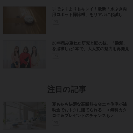
手でふくよりもキレイ！最新「水ぶき両
用ロボット掃除機」をリアルにお試し
PR
20年積み重ねた研究と匠の技。「艶髪」
を追求した1本で、大人髪の魅力を再発見
PR
注目の記事
夏も冬も快適な高断熱＆省エネ住宅が補
助金でおトクに建てられる！＜無料カタ
ログ＆プレゼントのチャンスも＞
PR