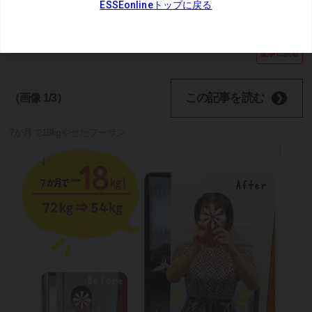
スクロールで次の画像
記事に戻る
この記事を読む
（画像 1/3）
7か月で18kgやせたフーサン