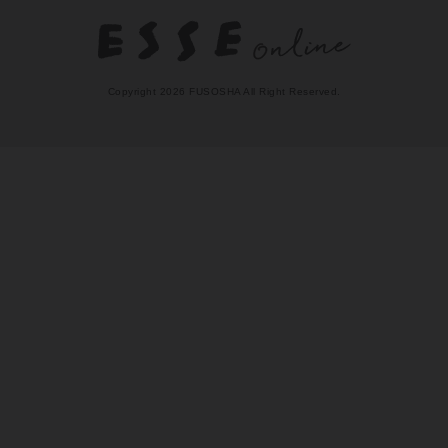
Numero TOKYO
天然生活web
女子SPA!
日刊SPA!
孤独のグルメ
MAMOR-WEB
本サイトに掲載されている記事・レシピ・写真・イラスト等のコンテン
ツの無断転載を禁じます。
Copyright 2026 FUSOSHA All Right Reserved.