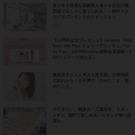
夏も冬も快適な高断熱＆省エネ住宅が補
助金でおトクに建てられる！＜無料カタ
ログ＆プレゼントのチャンスも＞
PR
【10周年記念プレゼント】Jackery「Exp
lorer 100 Plus チェリーブロッサム／Tur
bo Fan」がESSEonline無料会員登録・S
NSフォローで当たる！
飯島直子さんと考える更年期。自律神経
の乱れからくる不調で「やめたこと・始
めたこと」
PR
今行きたい、関東の「工場見学」スポッ
ト4つ。無料で楽しめるバイキング食べ放
題も