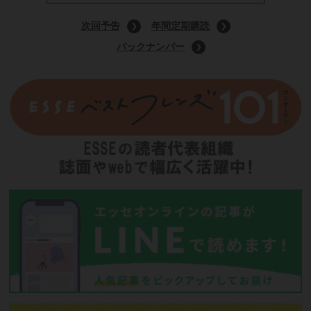
9月号特装版
(定価:1400円)
Amazonで購入する
次回予告
年間定期購読
バックナンバー