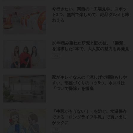
今行きたい、関西の「工場見学」スポッ
ト3つ。無料で楽しめて、絶品グルメも味
わえる
20年積み重ねた研究と匠の技。「艶髪」
を追求した1本で、大人髪の魅力を再発見
PR
家がキレイな人の「涼しげで掃除もしや
すい」部屋づくりのコツ5つ。水回りは
「ついで掃除」を徹底
「牛乳がもうない！」を防ぐ。常温保存
できる「ロングライフ牛乳」で買い出し
がラクに
PR