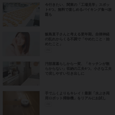
今行きたい、関東の「工場見学」スポッ
ト4つ。無料で楽しめるバイキング食べ放
題も
飯島直子さんと考える更年期。自律神経
の乱れからくる不調で「やめたこと・始
めたこと」
PR
汚部屋暮らしから一変、「キッチンが散
らからない」収納の工夫4つ。小さな工夫
で戻しやすい引き出しに
手でふくよりもキレイ！最新「水ぶき両
用ロボット掃除機」をリアルにお試し
PR