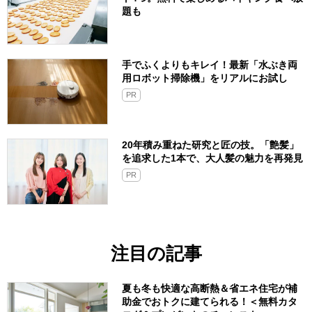
題も
手でふくよりもキレイ！最新「水ぶき両
用ロボット掃除機」をリアルにお試し
PR
20年積み重ねた研究と匠の技。「艶髪」
を追求した1本で、大人髪の魅力を再発見
PR
注目の記事
夏も冬も快適な高断熱＆省エネ住宅が補
助金でおトクに建てられる！＜無料カタ