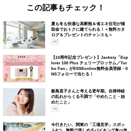
この記事もチェック！
夏も冬も快適な高断熱＆省エネ住宅が補
助金でおトクに建てられる！＜無料カタ
ログ＆プレゼントのチャンスも＞
PR
【10周年記念プレゼント】Jackery「Exp
lorer 100 Plus チェリーブロッサム／Tur
bo Fan」がESSEonline無料会員登録・S
NSフォローで当たる！
飯島直子さんと考える更年期。自律神経
の乱れからくる不調で「やめたこと・始
めたこと」
PR
今行きたい、関東の「工場見学」スポッ
ト4つ。無料で楽しめるバイキング食べ放