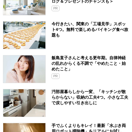
ログ＆プレゼントのチャンスも＞
PR
今行きたい、関東の「工場見学」スポッ
ト4つ。無料で楽しめるバイキング食べ放
題も
飯島直子さんと考える更年期。自律神経
の乱れからくる不調で「やめたこと・始
めたこと」
PR
汚部屋暮らしから一変、「キッチンが散
らからない」収納の工夫4つ。小さな工夫
で戻しやすい引き出しに
手でふくよりもキレイ！最新「水ぶき両
用ロボット掃除機」をリアルにお試し