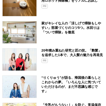
用ロボット掃除機」をリアルにお試し
PR
家がキレイな人の「涼しげで掃除もしや
すい」部屋づくりのコツ5つ。水回りは
「ついで掃除」を徹底
20年積み重ねた研究と匠の技。「艶髪」
を追求した1本で、大人髪の魅力を再発見
PR
“りくりゅう”が語る、帰国後の暮らしと
これからの夢。「いろんな人に気づいて
いただけるのが、まだ不思議な感じで
す」
「牛乳がもうない！」を防ぐ。常温保存