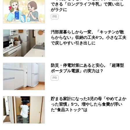
できる「ロングライフ牛乳」で買い出し
がラクに
PR
汚部屋暮らしから一変、「キッチンが散
らからない」収納の工夫4つ。小さな工夫
で戻しやすい引き出しに
防災・停電対策にあると安心。「超薄型
ポータブル電源」の実力は？​
PR
貯まる家計になった3児の母「やめてよか
った習慣」5つ。増やしたら食費が浮い
た“食品ストック”は