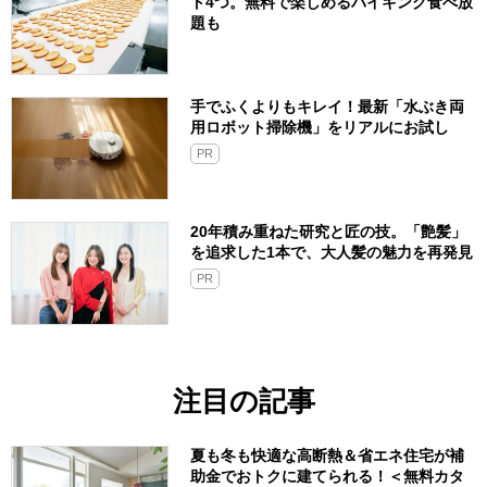
ト4つ。無料で楽しめるバイキング食べ放
題も
手でふくよりもキレイ！最新「水ぶき両
用ロボット掃除機」をリアルにお試し
PR
20年積み重ねた研究と匠の技。「艶髪」
を追求した1本で、大人髪の魅力を再発見
PR
注目の記事
夏も冬も快適な高断熱＆省エネ住宅が補
助金でおトクに建てられる！＜無料カタ