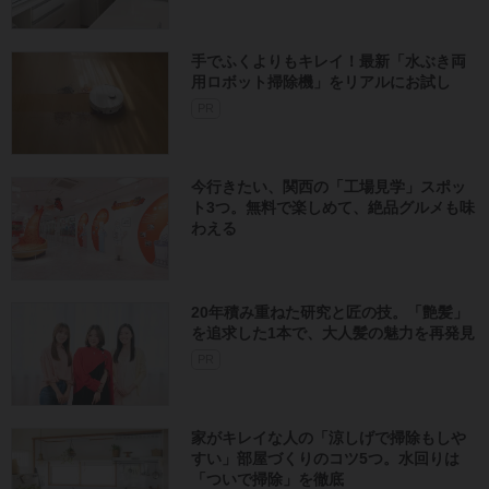
手でふくよりもキレイ！最新「水ぶき両
用ロボット掃除機」をリアルにお試し
PR
今行きたい、関西の「工場見学」スポッ
ト3つ。無料で楽しめて、絶品グルメも味
わえる
20年積み重ねた研究と匠の技。「艶髪」
を追求した1本で、大人髪の魅力を再発見
PR
家がキレイな人の「涼しげで掃除もしや
すい」部屋づくりのコツ5つ。水回りは
「ついで掃除」を徹底