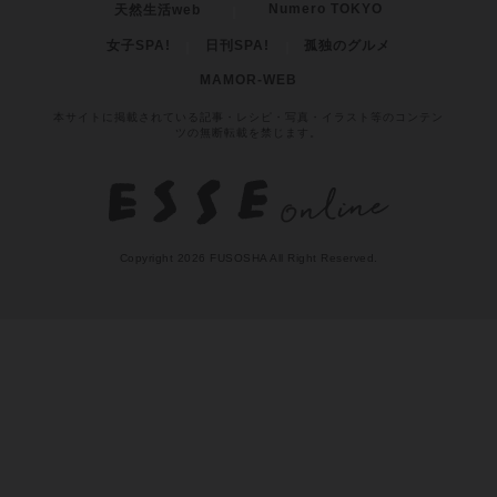
お問い合わせ
プライバシーポリシー
利用規約
著作権について
Cookieについて
媒体資料
扶桑社 広告掲載のご案内
扶桑社Webメディア
Numero TOKYO
天然生活web
女子SPA!
日刊SPA!
孤独のグルメ
MAMOR-WEB
本サイトに掲載されている記事・レシピ・写真・イラスト等のコンテン
ツの無断転載を禁じます。
Copyright 2026 FUSOSHA All Right Reserved.