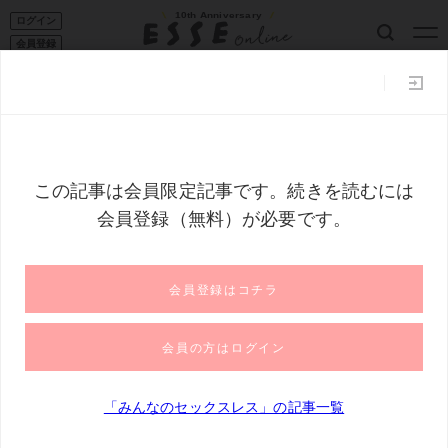
10th Anniversary
ログイン
会員登録
ESSE読者101
家事コツ
収納
50代からの暮らし
フー
トップ
みんなのセックスレス
「ひとりでして」と寝る夫と、電話
「ひとりでして」と寝る夫と、電話してき
て勝手に激怒する義母：セックスレス・朋
美さんの場合1