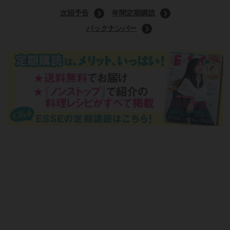
9月号通常版
(定価:790円)
Amazonで購入する
次回予告
年間定期購読
バックナンバー