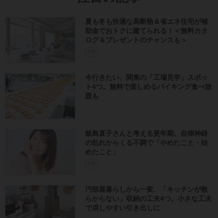
夏も冬も快適な高断熱＆省エネ住宅が補
助金でおトクに建てられる！＜無料カタ
ログ＆プレゼントのチャンスも＞
PR
今行きたい、関東の「工場見学」スポッ
ト4つ。無料で楽しめるバイキング食べ放
題も
飯島直子さんと考える更年期。自律神経
の乱れからくる不調で「やめたこと・始
めたこと」
PR
汚部屋暮らしから一変、「キッチンが散
らからない」収納の工夫4つ。小さな工夫
で戻しやすい引き出しに