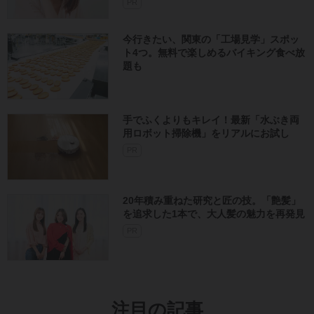
PR
今行きたい、関東の「工場見学」スポッ
ト4つ。無料で楽しめるバイキング食べ放
題も
手でふくよりもキレイ！最新「水ぶき両
用ロボット掃除機」をリアルにお試し
PR
20年積み重ねた研究と匠の技。「艶髪」
を追求した1本で、大人髪の魅力を再発見
PR
注目の記事