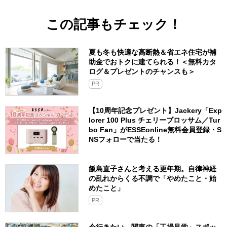
この記事もチェック！
夏も冬も快適な高断熱＆省エネ住宅が補
助金でおトクに建てられる！＜無料カタ
ログ＆プレゼントのチャンスも＞
PR
【10周年記念プレゼント】Jackery「Exp
lorer 100 Plus チェリーブロッサム／Tur
bo Fan」がESSEonline無料会員登録・S
NSフォローで当たる！
飯島直子さんと考える更年期。自律神経
の乱れからくる不調で「やめたこと・始
めたこと」
PR