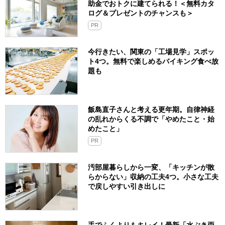
助金でおトクに建てられる！＜無料カタ
ログ＆プレゼントのチャンスも＞
PR
今行きたい、関東の「工場見学」スポッ
ト4つ。無料で楽しめるバイキング食べ放
題も
飯島直子さんと考える更年期。自律神経
の乱れからくる不調で「やめたこと・始
めたこと」
PR
汚部屋暮らしから一変、「キッチンが散
らからない」収納の工夫4つ。小さな工夫
で戻しやすい引き出しに