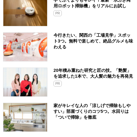
手でふくよりもキレイ！最新「水ぶき両
用ロボット掃除機」をリアルにお試し
PR
今行きたい、関西の「工場見学」スポッ
ト3つ。無料で楽しめて、絶品グルメも味
わえる
20年積み重ねた研究と匠の技。「艶髪」
を追求した1本で、大人髪の魅力を再発見
PR
家がキレイな人の「涼しげで掃除もしや
すい」部屋づくりのコツ5つ。水回りは
「ついで掃除」を徹底