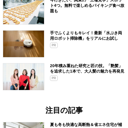
今行きたい、関東の「工場見学」スポッ
ト4つ。無料で楽しめるバイキング食べ放
題も
手でふくよりもキレイ！最新「水ぶき両
用ロボット掃除機」をリアルにお試し
PR
20年積み重ねた研究と匠の技。「艶髪」
を追求した1本で、大人髪の魅力を再発見
PR
注目の記事
夏も冬も快適な高断熱＆省エネ住宅が補