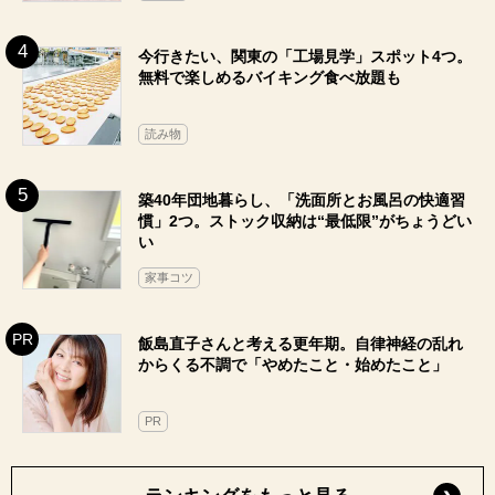
今行きたい、関東の「工場見学」スポット4つ。
無料で楽しめるバイキング食べ放題も
読み物
築40年団地暮らし、「洗面所とお風呂の快適習
慣」2つ。ストック収納は“最低限”がちょうどい
い
家事コツ
飯島直子さんと考える更年期。自律神経の乱れ
からくる不調で「やめたこと・始めたこと」
PR