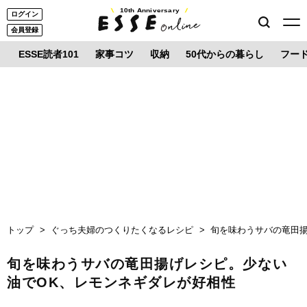
10th Anniversary
ログイン
会員登録
ESSE読者101
家事コツ
収納
50代からの暮らし
フー
トップ
ぐっち夫婦のつくりたくなるレシピ
旬を味わうサバの竜田
旬を味わうサバの竜田揚げレシピ。少ない
油でOK、レモンネギダレが好相性