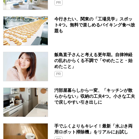
PR
今行きたい、関東の「工場見学」スポッ
ト4つ。無料で楽しめるバイキング食べ放
題も
飯島直子さんと考える更年期。自律神経
の乱れからくる不調で「やめたこと・始
めたこと」
PR
汚部屋暮らしから一変、「キッチンが散
らからない」収納の工夫4つ。小さな工夫
で戻しやすい引き出しに
手でふくよりもキレイ！最新「水ぶき両
用ロボット掃除機」をリアルにお試し