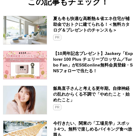
この記事もチェック！
夏も冬も快適な高断熱＆省エネ住宅が補
助金でおトクに建てられる！＜無料カタ
ログ＆プレゼントのチャンスも＞
PR
【10周年記念プレゼント】Jackery「Exp
lorer 100 Plus チェリーブロッサム／Tur
bo Fan」がESSEonline無料会員登録・S
NSフォローで当たる！
飯島直子さんと考える更年期。自律神経
の乱れからくる不調で「やめたこと・始
めたこと」
PR
今行きたい、関東の「工場見学」スポッ
ト4つ。無料で楽しめるバイキング食べ放
題も