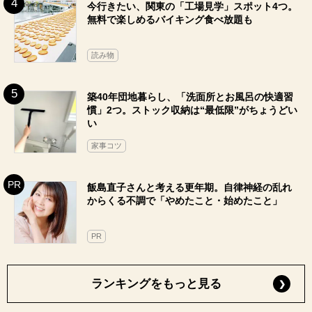
今行きたい、関東の「工場見学」スポット4つ。
無料で楽しめるバイキング食べ放題も
読み物
築40年団地暮らし、「洗面所とお風呂の快適習
慣」2つ。ストック収納は“最低限”がちょうどい
い
家事コツ
飯島直子さんと考える更年期。自律神経の乱れ
からくる不調で「やめたこと・始めたこと」
PR
ランキングをもっと見る